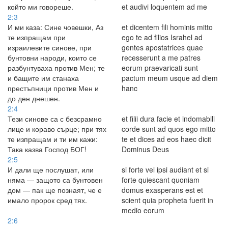
който ми говореше.
et audivi loquentem ad me
2:3
И ми каза: Сине човешки, Аз
et dicentem fili hominis mitto
те изпращам при
ego te ad filios Israhel ad
израилевите синове, при
gentes apostatrices quae
бунтовни народи, които се
recesserunt a me patres
разбунтуваха против Мен; те
eorum praevaricati sunt
и бащите им станаха
pactum meum usque ad diem
престъпници против Мен и
hanc
до ден днешен.
2:4
Тези синове са с безсрамно
et filii dura facie et indomabili
лице и кораво сърце; при тях
corde sunt ad quos ego mitto
те изпращам и ти им кажи:
te et dices ad eos haec dicit
Така казва Господ БОГ!
Dominus Deus
2:5
И дали ще послушат, или
si forte vel ipsi audiant et si
няма — защото са бунтовен
forte quiescant quoniam
дом — пак ще познаят, че е
domus exasperans est et
имало пророк сред тях.
scient quia propheta fuerit in
medio eorum
2:6