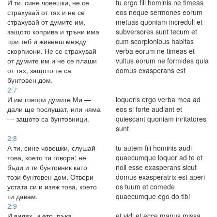
И ти, сине човешки, не се
tu ergo fili hominis ne timeas
страхувай от тях и не се
eos neque sermones eorum
страхувай от думите им,
metuas quoniam increduli et
защото коприва и тръни има
subversores sunt tecum et
при теб и живееш между
cum scorpionibus habitas
скорпиони. Не се страхувай
verba eorum ne timeas et
от думите им и не се плаши
vultus eorum ne formides quia
от тях, защото те са
domus exasperans est
бунтовен дом.
2:7
И им говори думите Ми —
loqueris ergo verba mea ad
дали ще послушат, или няма
eos si forte audiant et
— защото са бунтовници.
quiescant quoniam inritatores
sunt
2:8
А ти, сине човешки, слушай
tu autem fili hominis audi
това, което ти говоря; не
quaecumque loquor ad te et
бъди и ти бунтовник като
noli esse exasperans sicut
този бунтовен дом. Отвори
domus exasperatrix est aperi
устата си и изяж това, което
os tuum et comede
ти давам.
quaecumque ego do tibi
2:9
И видях, и ето, ръка
et vidi et ecce manus missa