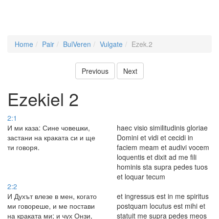
Home
Pair
BulVeren
Vulgate
Ezek.2
Previous
Next
Ezekiel 2
2:1
И ми каза: Сине човешки,
haec visio similitudinis gloriae
застани на краката си и ще
Domini et vidi et cecidi in
ти говоря.
faciem meam et audivi vocem
loquentis et dixit ad me fili
hominis sta supra pedes tuos
et loquar tecum
2:2
И Духът влезе в мен, когато
et ingressus est in me spiritus
ми говореше, и ме постави
postquam locutus est mihi et
на краката ми; и чух Онзи,
statuit me supra pedes meos