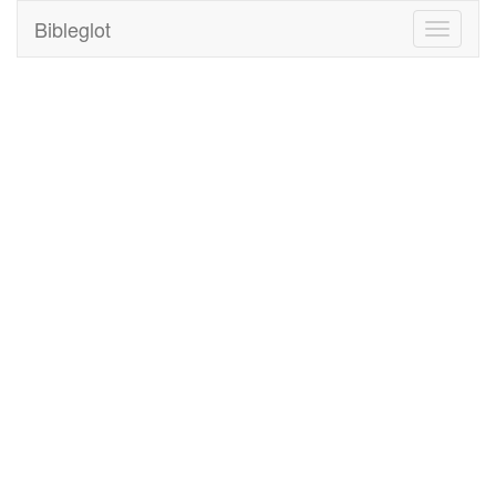
Bibleglot
Toggle
navigati