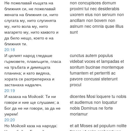
Не пожелавай къщата на
non concupisces domum
ближния си, не пожелавай
proximi tui nec desiderabis
жената на ближния си, нито
uxorem eius non servum non
слугата му, нито слугинята
ancillam non bovem non
му, нито вола му, нито
asinum nec omnia quae illius
магарето му, нито каквото и
sunt
да било нещо, което е на
ближния ти.
20:18
И целият народ гледаше
cunctus autem populus
гърмовете, пламъците, гласа
videbat voces et lampadas et
на тръбата и димящата
sonitum bucinae montemque
планина; и като видяха,
fumantem et perterriti ac
хората се разтрепериха и
pavore concussi steterunt
застанаха надалеч.
procul
20:19
И казаха на Мойсей: Ти ни
dicentes Mosi loquere tu nobis
говори и ние ще слушаме; а
et audiemus non loquatur
Бог да не ни говори, за да не
nobis Dominus ne forte
умрем!
moriamur
20:20
Но Мойсей каза на народа:
et ait Moses ad populum nolite