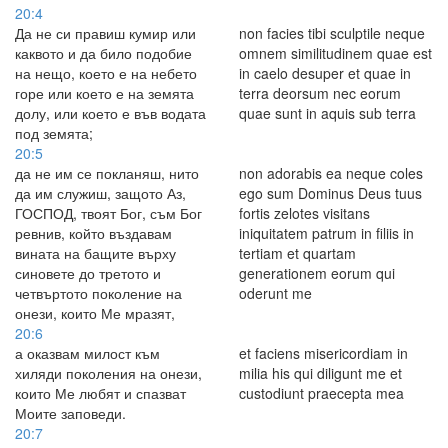
20:4
Да не си правиш кумир или
non facies tibi sculptile neque
каквото и да било подобие
omnem similitudinem quae est
на нещо, което е на небето
in caelo desuper et quae in
горе или което е на земята
terra deorsum nec eorum
долу, или което е във водата
quae sunt in aquis sub terra
под земята;
20:5
да не им се покланяш, нито
non adorabis ea neque coles
да им служиш, защото Аз,
ego sum Dominus Deus tuus
ГОСПОД, твоят Бог, съм Бог
fortis zelotes visitans
ревнив, който въздавам
iniquitatem patrum in filiis in
вината на бащите върху
tertiam et quartam
синовете до третото и
generationem eorum qui
четвъртото поколение на
oderunt me
онези, които Ме мразят,
20:6
а оказвам милост към
et faciens misericordiam in
хиляди поколения на онези,
milia his qui diligunt me et
които Ме любят и спазват
custodiunt praecepta mea
Моите заповеди.
20:7