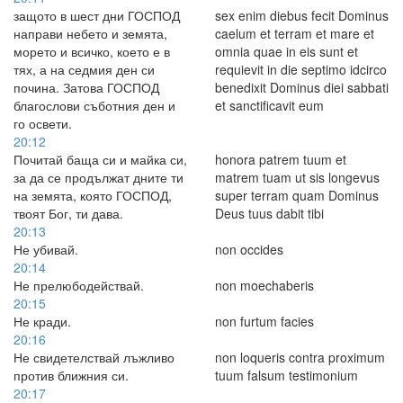
защото в шест дни ГОСПОД
sex enim diebus fecit Dominus
направи небето и земята,
caelum et terram et mare et
морето и всичко, което е в
omnia quae in eis sunt et
тях, а на седмия ден си
requievit in die septimo idcirco
почина. Затова ГОСПОД
benedixit Dominus diei sabbati
благослови съботния ден и
et sanctificavit eum
го освети.
20:12
Почитай баща си и майка си,
honora patrem tuum et
за да се продължат дните ти
matrem tuam ut sis longevus
на земята, която ГОСПОД,
super terram quam Dominus
твоят Бог, ти дава.
Deus tuus dabit tibi
20:13
Не убивай.
non occides
20:14
Не прелюбодействай.
non moechaberis
20:15
Не кради.
non furtum facies
20:16
Не свидетелствай лъжливо
non loqueris contra proximum
против ближния си.
tuum falsum testimonium
20:17