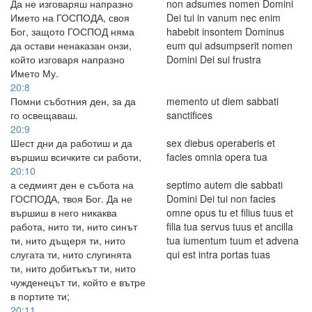
Да не изговаряш напразно
non adsumes nomen Domini
Името на ГОСПОДА, своя
Dei tui in vanum nec enim
Бог, защото ГОСПОД няма
habebit insontem Dominus
да остави ненаказан онзи,
eum qui adsumpserit nomen
който изговаря напразно
Domini Dei sui frustra
Името Му.
20:8
Помни съботния ден, за да
memento ut diem sabbati
го освещаваш.
sanctifices
20:9
Шест дни да работиш и да
sex diebus operaberis et
вършиш всичките си работи,
facies omnia opera tua
20:10
а седмият ден е събота на
septimo autem die sabbati
ГОСПОДА, твоя Бог. Да не
Domini Dei tui non facies
вършиш в него никаква
omne opus tu et filius tuus et
работа, нито ти, нито синът
filia tua servus tuus et ancilla
ти, нито дъщеря ти, нито
tua iumentum tuum et advena
слугата ти, нито слугинята
qui est intra portas tuas
ти, нито добитъкът ти, нито
чужденецът ти, който е вътре
в портите ти;
20:11