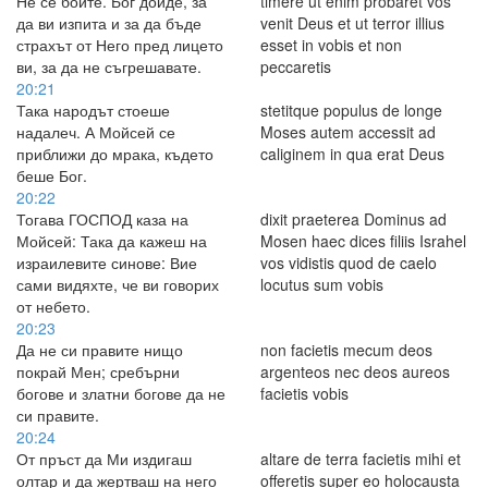
Не се бойте. Бог дойде, за
timere ut enim probaret vos
да ви изпита и за да бъде
venit Deus et ut terror illius
страхът от Него пред лицето
esset in vobis et non
ви, за да не съгрешавате.
peccaretis
20:21
Така народът стоеше
stetitque populus de longe
надалеч. А Мойсей се
Moses autem accessit ad
приближи до мрака, където
caliginem in qua erat Deus
беше Бог.
20:22
Тогава ГОСПОД каза на
dixit praeterea Dominus ad
Мойсей: Така да кажеш на
Mosen haec dices filiis Israhel
израилевите синове: Вие
vos vidistis quod de caelo
сами видяхте, че ви говорих
locutus sum vobis
от небето.
20:23
Да не си правите нищо
non facietis mecum deos
покрай Мен; сребърни
argenteos nec deos aureos
богове и златни богове да не
facietis vobis
си правите.
20:24
От пръст да Ми издигаш
altare de terra facietis mihi et
олтар и да жертваш на него
offeretis super eo holocausta