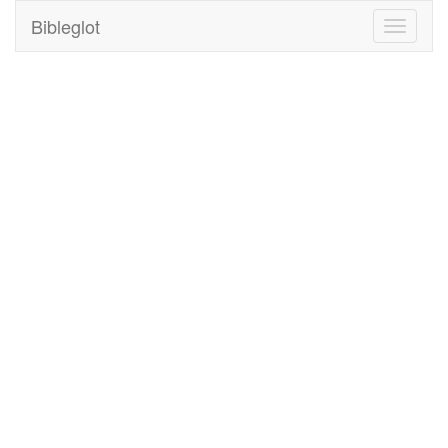
Bibleglot
Toggle
navigati