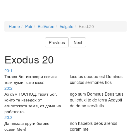
Home
Pair
BulVeren
Vulgate
Exod.20
Previous
Next
Exodus 20
20:1
Тогава Бог изговори всички
locutus quoque est Dominus
тези думи, като каза:
cunctos sermones hos
20:2
Аз съм ГОСПОД, твоят Бог,
ego sum Dominus Deus tuus
който те изведох от
qui eduxi te de terra Aegypti
египетската земя, от дома на
de domo servitutis
робството.
20:3
Да нямаш други богове
non habebis deos alienos
освен Мен!
coram me