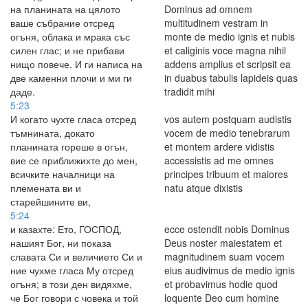
на планината на цялото
Dominus ad omnem
ваше събрание отсред
multitudinem vestram in
огъня, облака и мрака със
monte de medio ignis et nubis
силен глас; и не прибави
et caliginis voce magna nihil
нищо повече. И ги написа на
addens amplius et scripsit ea
две каменни плочи и ми ги
in duabus tabulis lapideis quas
даде.
tradidit mihi
5:23
И когато чухте гласа отсред
vos autem postquam audistis
тъмнината, докато
vocem de medio tenebrarum
планината гореше в огън,
et montem ardere vidistis
вие се приближихте до мен,
accessistis ad me omnes
всичките началници на
principes tribuum et maiores
племената ви и
natu atque dixistis
старейшините ви,
5:24
и казахте: Ето, ГОСПОД,
ecce ostendit nobis Dominus
нашият Бог, ни показа
Deus noster maiestatem et
славата Си и величието Си и
magnitudinem suam vocem
ние чухме гласа Му отсред
eius audivimus de medio ignis
огъня; в този ден видяхме,
et probavimus hodie quod
че Бог говори с човека и той
loquente Deo cum homine