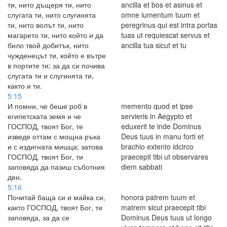
ти, нито дъщеря ти, нито
ancilla et bos et asinus et
слугата ти, нито слугинята
omne iumentum tuum et
ти, нито волът ти, нито
peregrinus qui est intra portas
магарето ти, нито който и да
tuas ut requiescat servus et
било твой добитък, нито
ancilla tua sicut et tu
чужденецът ти, който е вътре
в портите ти; за да си почива
слугата ти и слугинята ти,
както и ти.
5:15
И помни, че беше роб в
memento quod et ipse
египетската земя и че
servieris in Aegypto et
ГОСПОД, твоят Бог, те
eduxerit te inde Dominus
изведе оттам с мощна ръка
Deus tuus in manu forti et
и с издигната мишца; затова
brachio extento idcirco
ГОСПОД, твоят Бог, ти
praecepit tibi ut observares
заповяда да пазиш съботния
diem sabbati
ден.
5:16
Почитай баща си и майка си,
honora patrem tuum et
както ГОСПОД, твоят Бог, ти
matrem sicut praecepit tibi
заповяда, за да се
Dominus Deus tuus ut longo