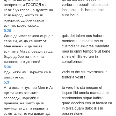
говорихте, и ГОСПОД ми
verborum populi huius quae
каза: Чух гласа на думите на
locuti sunt tibi bene omnia
този народ, които те ти
sunt locuti
говориха. Добре казаха
всичко, което казаха.
5:29
Дано да имат такова сърце в
quis det talem eos habere
себе си, че да се боят от
mentem ut timeant me et
Мен винаги и да пазят
custodiant universa mandata
всичките Ми заповеди, за да
mea in omni tempore ut bene
бъде добре на тях и на
sit eis et filiis eorum in
синовете им до века!
sempiternum
5:30
Иди, кажи им: Върнете се в
vade et dic eis revertimini in
шатрите си.
tentoria vestra
5:31
А ти остани тук при Мен и Аз
tu vero hic sta mecum et
ще ти кажа всичките
loquar tibi omnia mandata et
заповеди, наредби и
caerimonias atque iudicia
правила, на които да ги
quae docebis eos ut faciant ea
научиш, за да ги вършат в
in terra quam dabo illis in
земята, която им давам да
possessionem