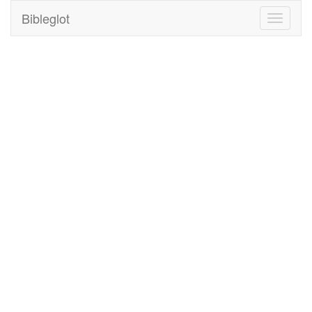
Bibleglot
Toggle
navigati