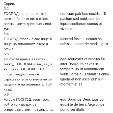
Хорив.
5:3
ГОСПОД не направи този
non cum patribus nostris iniit
завет с бащите ни, а с нас,
pactum sed nobiscum qui
всички, които днес сме живи
inpraesentiarum sumus et
тук.
vivimus
5:4
ГОСПОД говори с вас лице в
facie ad faciem locutus est
лице на планината отсред
nobis in monte de medio ignis
огъня.
5:5
По онова време аз стоях
ego sequester et medius fui
между ГОСПОДА и вас, за да
inter Dominum et vos in
ви обявя ГОСПОДНОТО
tempore illo ut adnuntiarem
слово, защото вие се
vobis verba eius timuistis enim
страхувахте от огъня и не се
ignem et non ascendistis in
изкачихте на планината. Той
montem et ait
каза:
5:6
Аз съм ГОСПОД, твоят Бог,
ego Dominus Deus tuus qui
който те изведох от
eduxi te de terra Aegypti de
египетската земя, от дома на
domo servitutis