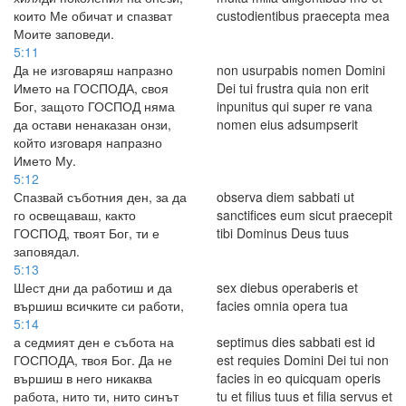
които Ме обичат и спазват
custodientibus praecepta mea
Моите заповеди.
5:11
Да не изговаряш напразно
non usurpabis nomen Domini
Името на ГОСПОДА, своя
Dei tui frustra quia non erit
Бог, защото ГОСПОД няма
inpunitus qui super re vana
да остави ненаказан онзи,
nomen eius adsumpserit
който изговаря напразно
Името Му.
5:12
Спазвай съботния ден, за да
observa diem sabbati ut
го освещаваш, както
sanctifices eum sicut praecepit
ГОСПОД, твоят Бог, ти е
tibi Dominus Deus tuus
заповядал.
5:13
Шест дни да работиш и да
sex diebus operaberis et
вършиш всичките си работи,
facies omnia opera tua
5:14
а седмият ден е събота на
septimus dies sabbati est id
ГОСПОДА, твоя Бог. Да не
est requies Domini Dei tui non
вършиш в него никаква
facies in eo quicquam operis
работа, нито ти, нито синът
tu et filius tuus et filia servus et