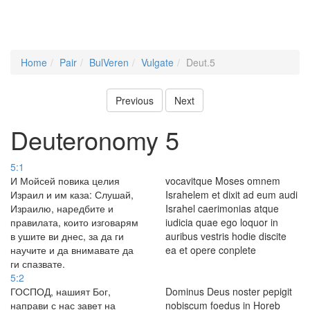
Home
Pair
BulVeren
Vulgate
Deut.5
Previous
Next
Deuteronomy 5
5:1
И Мойсей повика целия
vocavitque Moses omnem
Израил и им каза: Слушай,
Israhelem et dixit ad eum audi
Израилю, наредбите и
Israhel caerimonias atque
правилата, които изговарям
iudicia quae ego loquor in
в ушите ви днес, за да ги
auribus vestris hodie discite
научите и да внимавате да
ea et opere conplete
ги спазвате.
5:2
ГОСПОД, нашият Бог,
Dominus Deus noster pepigit
направи с нас завет на
nobiscum foedus in Horeb