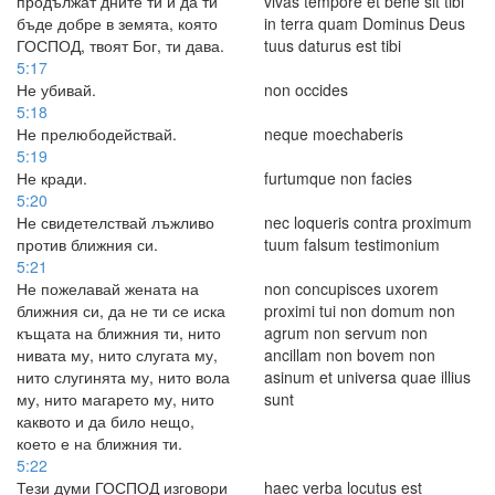
продължат дните ти и да ти
vivas tempore et bene sit tibi
бъде добре в земята, която
in terra quam Dominus Deus
ГОСПОД, твоят Бог, ти дава.
tuus daturus est tibi
5:17
Не убивай.
non occides
5:18
Не прелюбодействай.
neque moechaberis
5:19
Не кради.
furtumque non facies
5:20
Не свидетелствай лъжливо
nec loqueris contra proximum
против ближния си.
tuum falsum testimonium
5:21
Не пожелавай жената на
non concupisces uxorem
ближния си, да не ти се иска
proximi tui non domum non
къщата на ближния ти, нито
agrum non servum non
нивата му, нито слугата му,
ancillam non bovem non
нито слугинята му, нито вола
asinum et universa quae illius
му, нито магарето му, нито
sunt
каквото и да било нещо,
което е на ближния ти.
5:22
Тези думи ГОСПОД изговори
haec verba locutus est