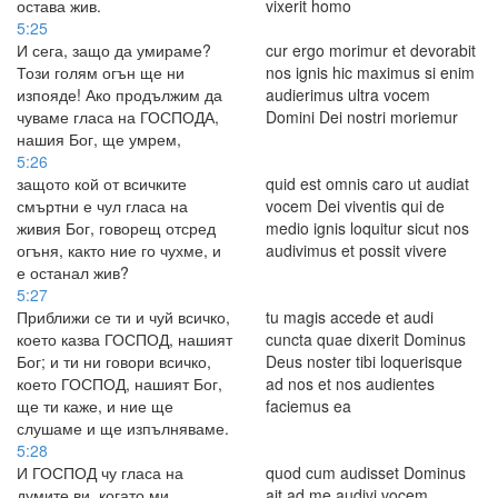
остава жив.
vixerit homo
5:25
И сега, защо да умираме?
cur ergo morimur et devorabit
Този голям огън ще ни
nos ignis hic maximus si enim
изпояде! Ако продължим да
audierimus ultra vocem
чуваме гласа на ГОСПОДА,
Domini Dei nostri moriemur
нашия Бог, ще умрем,
5:26
защото кой от всичките
quid est omnis caro ut audiat
смъртни е чул гласа на
vocem Dei viventis qui de
живия Бог, говорещ отсред
medio ignis loquitur sicut nos
огъня, както ние го чухме, и
audivimus et possit vivere
е останал жив?
5:27
Приближи се ти и чуй всичко,
tu magis accede et audi
което казва ГОСПОД, нашият
cuncta quae dixerit Dominus
Бог; и ти ни говори всичко,
Deus noster tibi loquerisque
което ГОСПОД, нашият Бог,
ad nos et nos audientes
ще ти каже, и ние ще
faciemus ea
слушаме и ще изпълняваме.
5:28
И ГОСПОД чу гласа на
quod cum audisset Dominus
думите ви, когато ми
ait ad me audivi vocem