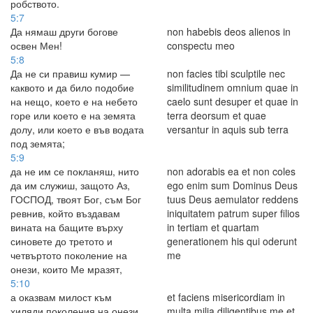
робството.
5:7
Да нямаш други богове
non habebis deos alienos in
освен Мен!
conspectu meo
5:8
Да не си правиш кумир —
non facies tibi sculptile nec
каквото и да било подобие
similitudinem omnium quae in
на нещо, което е на небето
caelo sunt desuper et quae in
горе или което е на земята
terra deorsum et quae
долу, или което е във водата
versantur in aquis sub terra
под земята;
5:9
да не им се покланяш, нито
non adorabis ea et non coles
да им служиш, защото Аз,
ego enim sum Dominus Deus
ГОСПОД, твоят Бог, съм Бог
tuus Deus aemulator reddens
ревнив, който въздавам
iniquitatem patrum super filios
вината на бащите върху
in tertiam et quartam
синовете до третото и
generationem his qui oderunt
четвъртото поколение на
me
онези, които Ме мразят,
5:10
а оказвам милост към
et faciens misericordiam in
хиляди поколения на онези,
multa milia diligentibus me et