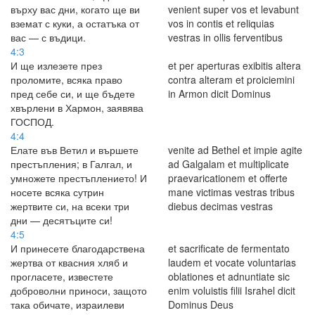
върху вас дни, когато ще ви
venient super vos et levabunt
вземат с куки, а остатъка от
vos in contis et reliquias
вас — с въдици.
vestras in ollis ferventibus
4:3
И ще излезете през
et per aperturas exibitis altera
проломите, всяка право
contra alteram et proiciemini
пред себе си, и ще бъдете
in Armon dicit Dominus
хвърлени в Хармон, заявява
ГОСПОД.
4:4
Елате във Ветил и вършете
venite ad Bethel et impie agite
престъпления; в Галгал, и
ad Galgalam et multiplicate
умножете престъплението! И
praevaricationem et offerte
носете всяка сутрин
mane victimas vestras tribus
жертвите си, на всеки три
diebus decimas vestras
дни — десятъците си!
4:5
И принесете благодарствена
et sacrificate de fermentato
жертва от квасния хляб и
laudem et vocate voluntarias
прогласете, известете
oblationes et adnuntiate sic
доброволни приноси, защото
enim voluistis filii Israhel dicit
така обичате, израилеви
Dominus Deus