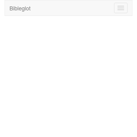
Bibleglot
Toggle
navigati