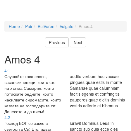
Home
Pair
BulVeren
Vulgate
Amos.4
Previous
Next
Amos 4
4:1
Слушайте това слово,
audite verbum hoc vaccae
васански юници, които сте
pingues quae estis in monte
на хълма Самария, които
Samariae quae calumniam
потискате бедните, които
facitis egenis et confringitis
насилвате сиромасите, които
pauperes quae dicitis dominis
казвате на господарите си:
vestris adferte et bibemus
Донесете и да пием!
4:2
Господ БОГ се закле в
iuravit Dominus Deus in
светостта Си: Ето, идват
sancto suo quia ecce dies