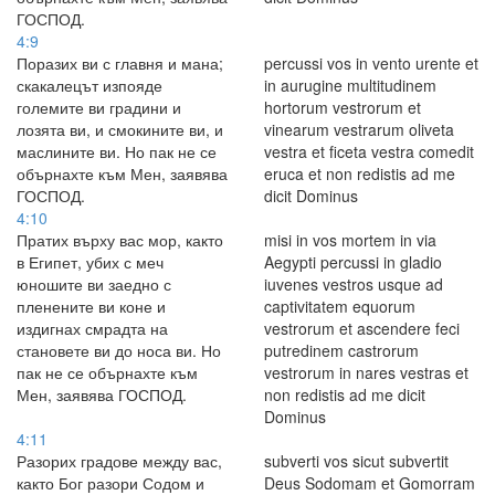
ГОСПОД.
4:9
Поразих ви с главня и мана;
percussi vos in vento urente et
скакалецът изпояде
in aurugine multitudinem
големите ви градини и
hortorum vestrorum et
лозята ви, и смокините ви, и
vinearum vestrarum oliveta
маслините ви. Но пак не се
vestra et ficeta vestra comedit
обърнахте към Мен, заявява
eruca et non redistis ad me
ГОСПОД.
dicit Dominus
4:10
Пратих върху вас мор, както
misi in vos mortem in via
в Египет, убих с меч
Aegypti percussi in gladio
юношите ви заедно с
iuvenes vestros usque ad
пленените ви коне и
captivitatem equorum
издигнах смрадта на
vestrorum et ascendere feci
становете ви до носа ви. Но
putredinem castrorum
пак не се обърнахте към
vestrorum in nares vestras et
Мен, заявява ГОСПОД.
non redistis ad me dicit
Dominus
4:11
Разорих градове между вас,
subverti vos sicut subvertit
както Бог разори Содом и
Deus Sodomam et Gomorram