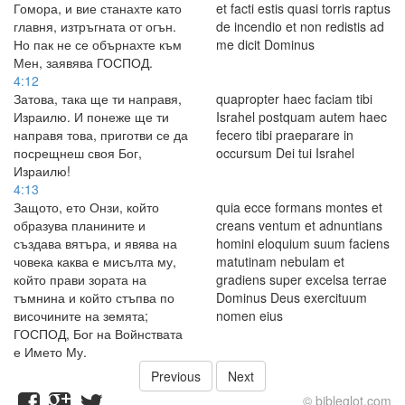
Гомора, и вие станахте като
et facti estis quasi torris raptus
главня, изтръгната от огън.
de incendio et non redistis ad
Но пак не се обърнахте към
me dicit Dominus
Мен, заявява ГОСПОД.
4:12
Затова, така ще ти направя,
quapropter haec faciam tibi
Израилю. И понеже ще ти
Israhel postquam autem haec
направя това, приготви се да
fecero tibi praeparare in
посрещнеш своя Бог,
occursum Dei tui Israhel
Израилю!
4:13
Защото, ето Онзи, който
quia ecce formans montes et
образува планините и
creans ventum et adnuntians
създава вятъра, и явява на
homini eloquium suum faciens
човека каква е мисълта му,
matutinam nebulam et
който прави зората на
gradiens super excelsa terrae
тъмнина и който стъпва по
Dominus Deus exercituum
височините на земята;
nomen eius
ГОСПОД, Бог на Войнствата
е Името Му.
Previous
Next
© bibleglot.com