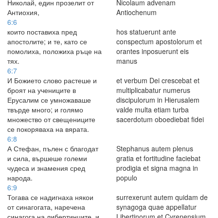
Николай, един прозелит от
Nicolaum advenam
Антиохия,
Antiochenum
6:6
които поставиха пред
hos statuerunt ante
апостолите; и те, като се
conspectum apostolorum et
помолиха, положиха ръце на
orantes inposuerunt eis
тях.
manus
6:7
И Божието слово растеше и
et verbum Dei crescebat et
броят на учениците в
multiplicabatur numerus
Ерусалим се умножаваше
discipulorum in Hierusalem
твърде много; и голямо
valde multa etiam turba
множество от свещениците
sacerdotum oboediebat fidei
се покоряваха на вярата.
6:8
А Стефан, пълен с благодат
Stephanus autem plenus
и сила, вършеше големи
gratia et fortitudine faciebat
чудеса и знамения сред
prodigia et signa magna in
народа.
populo
6:9
Тогава се надигнаха някои
surrexerunt autem quidam de
от синагогата, наречена
synagoga quae appellatur
синагога на либертинците, и
Libertinorum et Cyrenensium