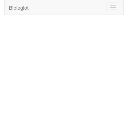
Bibleglot
Toggle
navigati