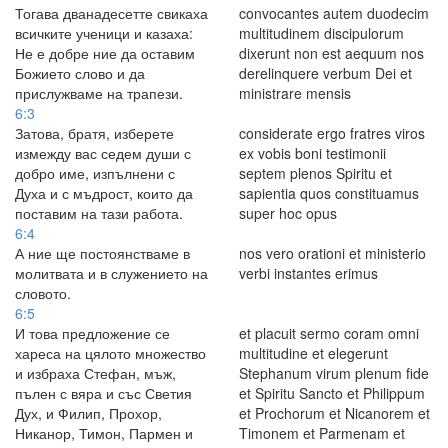
Тогава дванадесетте свикаха
convocantes autem duodecim
всичките ученици и казаха:
multitudinem discipulorum
Не е добре ние да оставим
dixerunt non est aequum nos
Божието слово и да
derelinquere verbum Dei et
прислужваме на трапези.
ministrare mensis
6:3
Затова, братя, изберете
considerate ergo fratres viros
измежду вас седем души с
ex vobis boni testimonii
добро име, изпълнени с
septem plenos Spiritu et
Духа и с мъдрост, които да
sapientia quos constituamus
поставим на тази работа.
super hoc opus
6:4
А ние ще постоянстваме в
nos vero orationi et ministerio
молитвата и в служението на
verbi instantes erimus
словото.
6:5
И това предложение се
et placuit sermo coram omni
хареса на цялото множество
multitudine et elegerunt
и избраха Стефан, мъж,
Stephanum virum plenum fide
пълен с вяра и със Светия
et Spiritu Sancto et Philippum
Дух, и Филип, Прохор,
et Prochorum et Nicanorem et
Никанор, Тимон, Пармен и
Timonem et Parmenam et