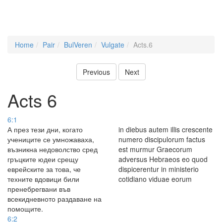
Home
Pair
BulVeren
Vulgate
Acts.6
Previous
Next
Acts 6
6:1
А през тези дни, когато
in diebus autem illis crescente
учениците се умножаваха,
numero discipulorum factus
възникна недоволство сред
est murmur Graecorum
гръцките юдеи срещу
adversus Hebraeos eo quod
еврейските за това, че
dispicerentur in ministerio
техните вдовици били
cotidiano viduae eorum
пренебрегвани във
всекидневното раздаване на
помощите.
6:2