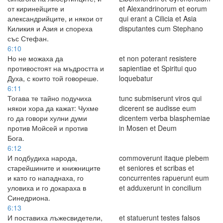
от киринейците и
et Alexandrinorum et eorum
александрийците, и някои от
qui erant a Cilicia et Asia
Киликия и Азия и спореха
disputantes cum Stephano
със Стефан.
6:10
Но не можаха да
et non poterant resistere
противостоят на мъдростта и
sapientiae et Spiritui quo
Духа, с които той говореше.
loquebatur
6:11
Тогава те тайно подучиха
tunc submiserunt viros qui
някои хора да кажат: Чухме
dicerent se audisse eum
го да говори хулни думи
dicentem verba blasphemiae
против Мойсей и против
in Mosen et Deum
Бога.
6:12
И подбудиха народа,
commoverunt itaque plebem
старейшините и книжниците
et seniores et scribas et
и като го нападнаха, го
concurrentes rapuerunt eum
уловиха и го докараха в
et adduxerunt in concilium
Синедриона.
6:13
И поставиха лъжесвидетели,
et statuerunt testes falsos