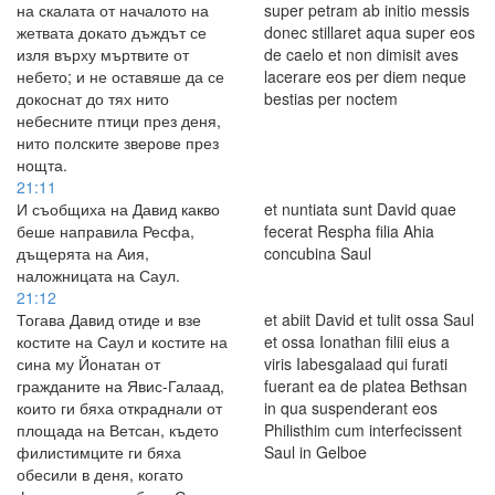
на скалата от началото на
super petram ab initio messis
жетвата докато дъждът се
donec stillaret aqua super eos
изля върху мъртвите от
de caelo et non dimisit aves
небето; и не оставяше да се
lacerare eos per diem neque
докоснат до тях нито
bestias per noctem
небесните птици през деня,
нито полските зверове през
нощта.
21:11
И съобщиха на Давид какво
et nuntiata sunt David quae
беше направила Ресфа,
fecerat Respha filia Ahia
дъщерята на Аия,
concubina Saul
наложницата на Саул.
21:12
Тогава Давид отиде и взе
et abiit David et tulit ossa Saul
костите на Саул и костите на
et ossa Ionathan filii eius a
сина му Йонатан от
viris Iabesgalaad qui furati
гражданите на Явис-Галаад,
fuerant ea de platea Bethsan
които ги бяха откраднали от
in qua suspenderant eos
площада на Ветсан, където
Philisthim cum interfecissent
филистимците ги бяха
Saul in Gelboe
обесили в деня, когато