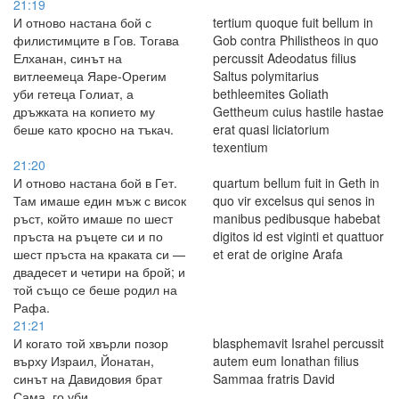
21:19
И отново настана бой с
tertium quoque fuit bellum in
филистимците в Гов. Тогава
Gob contra Philistheos in quo
Елханан, синът на
percussit Adeodatus filius
витлеемеца Яаре-Орегим
Saltus polymitarius
уби гетеца Голиат, а
bethleemites Goliath
дръжката на копието му
Gettheum cuius hastile hastae
беше като кросно на тъкач.
erat quasi liciatorium
texentium
21:20
И отново настана бой в Гет.
quartum bellum fuit in Geth in
Там имаше един мъж с висок
quo vir excelsus qui senos in
ръст, който имаше по шест
manibus pedibusque habebat
пръста на ръцете си и по
digitos id est viginti et quattuor
шест пръста на краката си —
et erat de origine Arafa
двадесет и четири на брой; и
той също се беше родил на
Рафа.
21:21
И когато той хвърли позор
blasphemavit Israhel percussit
върху Израил, Йонатан,
autem eum Ionathan filius
синът на Давидовия брат
Sammaa fratris David
Сама, го уби.