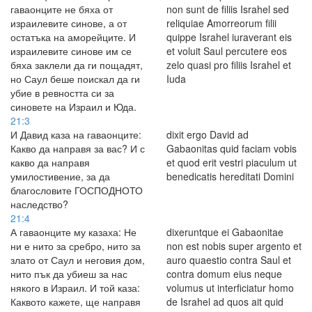
гаваонците не бяха от
non sunt de filiis Israhel sed
израилевите синове, а от
reliquiae Amorreorum filii
остатъка на аморейците. И
quippe Israhel iuraverant eis
израилевите синове им се
et voluit Saul percutere eos
бяха заклели да ги пощадят,
zelo quasi pro filiis Israhel et
но Саул беше поискал да ги
Iuda
убие в ревността си за
синовете на Израил и Юда.
21:3
И Давид каза на гаваонците:
dixit ergo David ad
Какво да направя за вас? И с
Gabaonitas quid faciam vobis
какво да направя
et quod erit vestri piaculum ut
умилостивение, за да
benedicatis hereditati Domini
благословите ГОСПОДНОТО
наследство?
21:4
А гаваонците му казаха: Не
dixeruntque ei Gabaonitae
ни е нито за сребро, нито за
non est nobis super argento et
злато от Саул и неговия дом,
auro quaestio contra Saul et
нито пък да убиеш за нас
contra domum eius neque
някого в Израил. И той каза:
volumus ut interficiatur homo
Каквото кажете, ще направя
de Israhel ad quos ait quid