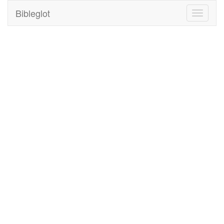
Bibleglot
Toggle
navigati