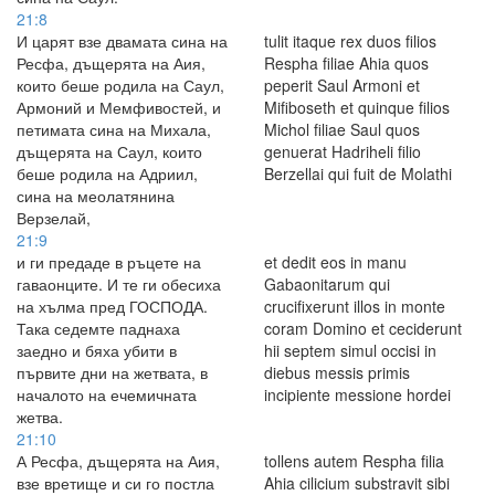
21:8
И царят взе двамата сина на
tulit itaque rex duos filios
Ресфа, дъщерята на Аия,
Respha filiae Ahia quos
които беше родила на Саул,
peperit Saul Armoni et
Армоний и Мемфивостей, и
Mifiboseth et quinque filios
петимата сина на Михала,
Michol filiae Saul quos
дъщерята на Саул, които
genuerat Hadriheli filio
беше родила на Адриил,
Berzellai qui fuit de Molathi
сина на меолатянина
Верзелай,
21:9
и ги предаде в ръцете на
et dedit eos in manu
гаваонците. И те ги обесиха
Gabaonitarum qui
на хълма пред ГОСПОДА.
crucifixerunt illos in monte
Така седемте паднаха
coram Domino et ceciderunt
заедно и бяха убити в
hii septem simul occisi in
първите дни на жетвата, в
diebus messis primis
началото на ечемичната
incipiente messione hordei
жетва.
21:10
А Ресфа, дъщерята на Аия,
tollens autem Respha filia
взе вретище и си го постла
Ahia cilicium substravit sibi