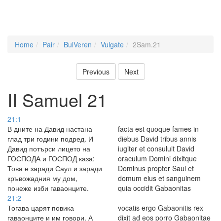
Home
Pair
BulVeren
Vulgate
2Sam.21
Previous
Next
II Samuel 21
21:1
В дните на Давид настана
facta est quoque fames in
глад три години подред. И
diebus David tribus annis
Давид потърси лицето на
iugiter et consuluit David
ГОСПОДА и ГОСПОД каза:
oraculum Domini dixitque
Това е заради Саул и заради
Dominus propter Saul et
кръвожадния му дом,
domum eius et sanguinem
понеже изби гаваонците.
quia occidit Gabaonitas
21:2
Тогава царят повика
vocatis ergo Gabaonitis rex
гаваонците и им говори. А
dixit ad eos porro Gabaonitae