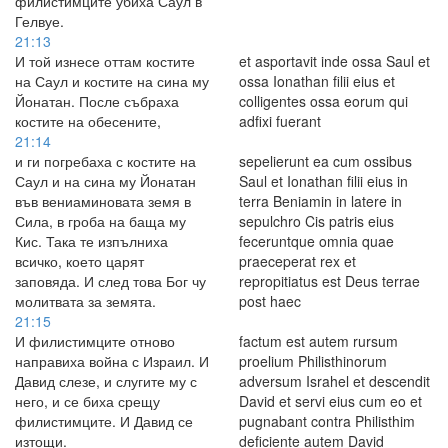
филистимците убиха Саул в
Гелвуе.
21:13
И той изнесе оттам костите
et asportavit inde ossa Saul et
на Саул и костите на сина му
ossa Ionathan filii eius et
Йонатан. После събраха
colligentes ossa eorum qui
костите на обесените,
adfixi fuerant
21:14
и ги погребаха с костите на
sepelierunt ea cum ossibus
Саул и на сина му Йонатан
Saul et Ionathan filii eius in
във вениаминовата земя в
terra Beniamin in latere in
Сила, в гроба на баща му
sepulchro Cis patris eius
Кис. Така те изпълниха
feceruntque omnia quae
всичко, което царят
praeceperat rex et
заповяда. И след това Бог чу
repropitiatus est Deus terrae
молитвата за земята.
post haec
21:15
И филистимците отново
factum est autem rursum
направиха война с Израил. И
proelium Philisthinorum
Давид слезе, и слугите му с
adversum Israhel et descendit
него, и се биха срещу
David et servi eius cum eo et
филистимците. И Давид се
pugnabant contra Philisthim
изтощи.
deficiente autem David