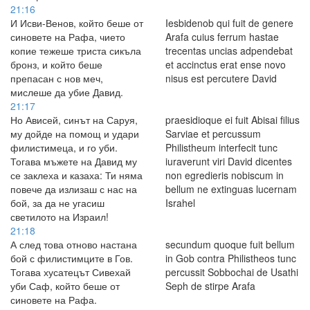
21:16
И Исви-Венов, който беше от
Iesbidenob qui fuit de genere
синовете на Рафа, чието
Arafa cuius ferrum hastae
копие тежеше триста сикъла
trecentas uncias adpendebat
бронз, и който беше
et accinctus erat ense novo
препасан с нов меч,
nisus est percutere David
мислеше да убие Давид.
21:17
Но Ависей, синът на Саруя,
praesidioque ei fuit Abisai filius
му дойде на помощ и удари
Sarviae et percussum
филистимеца, и го уби.
Philistheum interfecit tunc
Тогава мъжете на Давид му
iuraverunt viri David dicentes
се заклеха и казаха: Ти няма
non egredieris nobiscum in
повече да излизаш с нас на
bellum ne extinguas lucernam
бой, за да не угасиш
Israhel
светилото на Израил!
21:18
А след това отново настана
secundum quoque fuit bellum
бой с филистимците в Гов.
in Gob contra Philistheos tunc
Тогава хусатецът Сивехай
percussit Sobbochai de Usathi
уби Саф, който беше от
Seph de stirpe Arafa
синовете на Рафа.