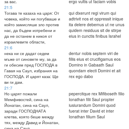
за вас.
ergo vultis ut faciam vobis
21:5
Тогава те казаха на царя: От
qui dixerunt regi virum qui
човека, който ни погубваше и
adtrivit nos et oppressit inique
който замисляше зло против
ita delere debemus ut ne unus
нас, да бъдем изтребени и
quidem residuus sit de stirpe
да не останем в никоя от
eius in cunctis finibus Israhel
израилевите области,
21:6
нека ни се дадат седем
dentur nobis septem viri de
мъже от синовете му, за да
filiis eius et crucifigamus eos
ги обесим пред ГОСПОДА в
Domino in Gabaath Saul
Гавая на Саул, избрания на
quondam electi Domini et ait
ГОСПОДА. И царят каза: Ще
rex ego dabo
ви ги дам.
21:7
Но царят пожали
pepercitque rex Mifiboseth filio
Мемфивостей, сина на
Ionathan filii Saul propter
Йонатан, сина на Саул,
iusiurandum Domini quod
заради ГОСПОДНАТА
fuerat inter David et inter
клетва, която беше между
Ionathan filium Saul
тях, между Давид и Йонатан,
сина на Саул.