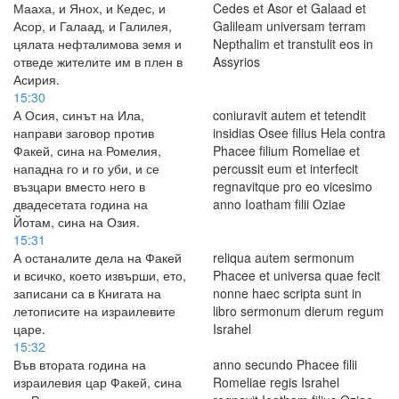
Мааха, и Янох, и Кедес, и
Cedes et Asor et Galaad et
Асор, и Галаад, и Галилея,
Galileam universam terram
цялата нефталимова земя и
Nepthalim et transtulit eos in
отведе жителите им в плен в
Assyrios
Асирия.
15:30
А Осия, синът на Ила,
coniuravit autem et tetendit
направи заговор против
insidias Osee filius Hela contra
Факей, сина на Ромелия,
Phacee filium Romeliae et
нападна го и го уби, и се
percussit eum et interfecit
възцари вместо него в
regnavitque pro eo vicesimo
двадесетата година на
anno Ioatham filii Oziae
Йотам, сина на Озия.
15:31
А останалите дела на Факей
reliqua autem sermonum
и всичко, което извърши, ето,
Phacee et universa quae fecit
записани са в Книгата на
nonne haec scripta sunt in
летописите на израилевите
libro sermonum dierum regum
царе.
Israhel
15:32
Във втората година на
anno secundo Phacee filii
израилевия цар Факей, сина
Romeliae regis Israhel