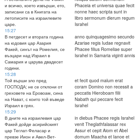
и всичко, което извърши, ето,
Phaceia et universa quae fecit
записани са в Книгата на
nonne haec scripta sunt in
летописите на израилевите
libro sermonum dierum regum
царе.
Israhel
15:27
В петдесет и втората година
anno quinquagesimo secundo
на юдовия цар Азария
Azariae regis Iudae regnavit
Факей, синът на Ромелия, се
Phacee filius Romeliae super
възцари над Израил в
Israhel in Samaria viginti annis
Самария и царува двадесет
години.
15:28
Той върши зло пред
et fecit quod malum erat
ГОСПОДА; не се отклони от
coram Domino non recessit a
греховете на Еровоам, сина
peccatis Hieroboam filii
на Нават, с които той въведе
Nabath qui peccare fecit
Израил в грях.
Israhel
15:29
В дните на израилевия цар
in diebus Phacee regis Israhel
Факей дойде асирийският
venit Theglathfalassar rex
цар Теглат-Феласар и
Assur et cepit Aiom et Abel
превзе Иион и Авел-Вет-
domum Maacha et Ianoe et