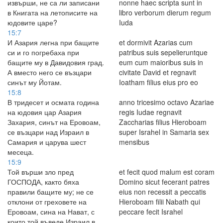
извърши, не са ли записани
nonne haec scripta sunt in
в Книгата на летописите на
libro verborum dierum regum
юдовите царе?
Iuda
15:7
И Азария легна при бащите
et dormivit Azarias cum
си и го погребаха при
patribus suis sepelieruntque
бащите му в Давидовия град.
eum cum maioribus suis in
А вместо него се възцари
civitate David et regnavit
синът му Йотам.
Ioatham filius eius pro eo
15:8
В тридесет и осмата година
anno tricesimo octavo Azariae
на юдовия цар Азария
regis Iudae regnavit
Захария, синът на Еровоам,
Zaccharias filius Hieroboam
се възцари над Израил в
super Israhel in Samaria sex
Самария и царува шест
mensibus
месеца.
15:9
Той върши зло пред
et fecit quod malum est coram
ГОСПОДА, както бяха
Domino sicut fecerant patres
правили бащите му; не се
eius non recessit a peccatis
отклони от греховете на
Hieroboam filii Nabath qui
Еровоам, сина на Нават, с
peccare fecit Israhel
които той въведе Израил в