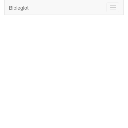
Bibleglot
Toggle
navigati