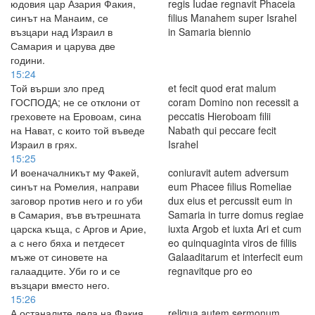
юдовия цар Азария Факия,
regis Iudae regnavit Phaceia
синът на Манаим, се
filius Manahem super Israhel
възцари над Израил в
in Samaria biennio
Самария и царува две
години.
15:24
Той върши зло пред
et fecit quod erat malum
ГОСПОДА; не се отклони от
coram Domino non recessit a
греховете на Еровоам, сина
peccatis Hieroboam filii
на Нават, с които той въведе
Nabath qui peccare fecit
Израил в грях.
Israhel
15:25
И военачалникът му Факей,
coniuravit autem adversum
синът на Ромелия, направи
eum Phacee filius Romeliae
заговор против него и го уби
dux eius et percussit eum in
в Самария, във вътрешната
Samaria in turre domus regiae
царска къща, с Аргов и Арие,
iuxta Argob et iuxta Ari et cum
а с него бяха и петдесет
eo quinquaginta viros de filiis
мъже от синовете на
Galaaditarum et interfecit eum
галаадците. Уби го и се
regnavitque pro eo
възцари вместо него.
15:26
А останалите дела на Факия
reliqua autem sermonum