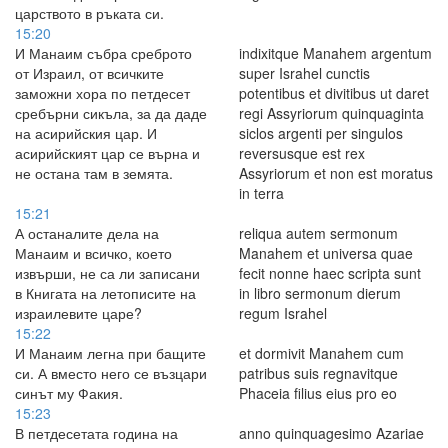
царството в ръката си.
15:20
И Манаим събра среброто
indixitque Manahem argentum
от Израил, от всичките
super Israhel cunctis
заможни хора по петдесет
potentibus et divitibus ut daret
сребърни сикъла, за да даде
regi Assyriorum quinquaginta
на асирийския цар. И
siclos argenti per singulos
асирийският цар се върна и
reversusque est rex
не остана там в земята.
Assyriorum et non est moratus
in terra
15:21
А останалите дела на
reliqua autem sermonum
Манаим и всичко, което
Manahem et universa quae
извърши, не са ли записани
fecit nonne haec scripta sunt
в Книгата на летописите на
in libro sermonum dierum
израилевите царе?
regum Israhel
15:22
И Манаим легна при бащите
et dormivit Manahem cum
си. А вместо него се възцари
patribus suis regnavitque
синът му Факия.
Phaceia filius eius pro eo
15:23
В петдесетата година на
anno quinquagesimo Azariae