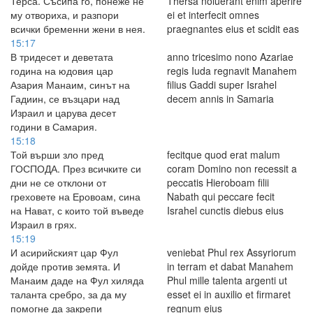
Терса. Съсипа го, понеже не
Thersa noluerant enim aperire
му отвориха, и разпори
ei et interfecit omnes
всички бременни жени в нея.
praegnantes eius et scidit eas
15:17
В тридесет и деветата
anno tricesimo nono Azariae
година на юдовия цар
regis Iuda regnavit Manahem
Азария Манаим, синът на
filius Gaddi super Israhel
Гадиин, се възцари над
decem annis in Samaria
Израил и царува десет
години в Самария.
15:18
Той върши зло пред
fecitque quod erat malum
ГОСПОДА. През всичките си
coram Domino non recessit a
дни не се отклони от
peccatis Hieroboam filii
греховете на Еровоам, сина
Nabath qui peccare fecit
на Нават, с които той въведе
Israhel cunctis diebus eius
Израил в грях.
15:19
И асирийският цар Фул
veniebat Phul rex Assyriorum
дойде против земята. И
in terram et dabat Manahem
Манаим даде на Фул хиляда
Phul mille talenta argenti ut
таланта сребро, за да му
esset ei in auxilio et firmaret
помогне да закрепи
regnum eius