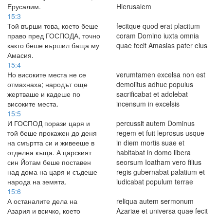
Ерусалим.
Hierusalem
15:3
Той върши това, което беше
fecitque quod erat placitum
право пред ГОСПОДА, точно
coram Domino iuxta omnia
както беше вършил баща му
quae fecit Amasias pater eius
Амасия.
15:4
Но високите места не се
verumtamen excelsa non est
отмахнаха; народът още
demolitus adhuc populus
жертваше и кадеше по
sacrificabat et adolebat
високите места.
incensum in excelsis
15:5
И ГОСПОД порази царя и
percussit autem Dominus
той беше прокажен до деня
regem et fuit leprosus usque
на смъртта си и живееше в
in diem mortis suae et
отделна къща. А царският
habitabat in domo libera
син Йотам беше поставен
seorsum Ioatham vero filius
над дома на царя и съдеше
regis gubernabat palatium et
народа на земята.
iudicabat populum terrae
15:6
А останалите дела на
reliqua autem sermonum
Азария и всичко, което
Azariae et universa quae fecit