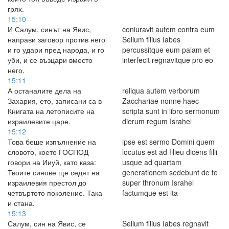
грях.
15:10
И Салум, синът на Явис,
coniuravit autem contra eum
направи заговор против него
Sellum filius Iabes
и го удари пред народа, и го
percussitque eum palam et
уби, и се възцари вместо
interfecit regnavitque pro eo
него.
15:11
А останалите дела на
reliqua autem verborum
Захария, ето, записани са в
Zacchariae nonne haec
Книгата на летописите на
scripta sunt in libro sermonum
израилевите царе.
dierum regum Israhel
15:12
Това беше изпълнение на
ipse est sermo Domini quem
словото, което ГОСПОД
locutus est ad Hieu dicens filii
говори на Ииуй, като каза:
usque ad quartam
Твоите синове ще седят на
generationem sedebunt de te
израилевия престол до
super thronum Israhel
четвъртото поколение. Така
factumque est ita
и стана.
15:13
Салум, син на Явис, се
Sellum filius Iabes regnavit