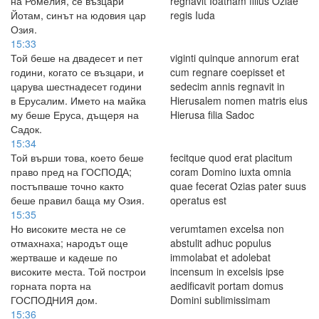
на Ромелия, се възцари
regnavit Ioatham filius Oziae
Йотам, синът на юдовия цар
regis Iuda
Озия.
15:33
Той беше на двадесет и пет
viginti quinque annorum erat
години, когато се възцари, и
cum regnare coepisset et
царува шестнадесет години
sedecim annis regnavit in
в Ерусалим. Името на майка
Hierusalem nomen matris eius
му беше Еруса, дъщеря на
Hierusa filia Sadoc
Садок.
15:34
Той върши това, което беше
fecitque quod erat placitum
право пред на ГОСПОДА;
coram Domino iuxta omnia
постъпваше точно както
quae fecerat Ozias pater suus
беше правил баща му Озия.
operatus est
15:35
Но високите места не се
verumtamen excelsa non
отмахнаха; народът още
abstulit adhuc populus
жертваше и кадеше по
immolabat et adolebat
високите места. Той построи
incensum in excelsis ipse
горната порта на
aedificavit portam domus
ГОСПОДНИЯ дом.
Domini sublimissimam
15:36