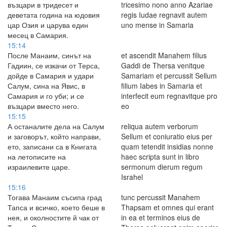
възцари в тридесет и
tricesimo nono anno Azariae
деветата година на юдовия
regis Iudae regnavit autem
цар Озия и царува един
uno mense in Samaria
месец в Самария.
15:14
После Манаим, синът на
et ascendit Manahem filius
Гадиин, се изкачи от Терса,
Gaddi de Thersa venitque
дойде в Самария и удари
Samariam et percussit Sellum
Салум, сина на Явис, в
filium Iabes in Samaria et
Самария и го уби; и се
interfecit eum regnavitque pro
възцари вместо него.
eo
15:15
А останалите дела на Салум
reliqua autem verborum
и заговорът, който направи,
Sellum et coniuratio eius per
ето, записани са в Книгата
quam tetendit insidias nonne
на летописите на
haec scripta sunt in libro
израилевите царе.
sermonum dierum regum
Israhel
15:16
Тогава Манаим съсипа град
tunc percussit Manahem
Тапса и всичко, което беше в
Thapsam et omnes qui erant
нея, и околностите й чак от
in ea et terminos eius de