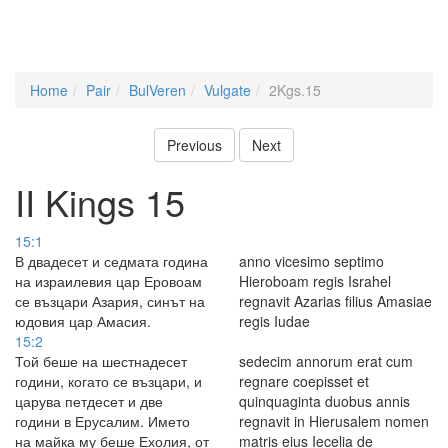
Home
Pair
BulVeren
Vulgate
2Kgs.15
Previous
Next
II Kings 15
15:1
В двадесет и седмата година
anno vicesimo septimo
на израилевия цар Еровоам
Hieroboam regis Israhel
се възцари Азария, синът на
regnavit Azarias filius Amasiae
юдовия цар Амасия.
regis Iudae
15:2
Той беше на шестнадесет
sedecim annorum erat cum
години, когато се възцари, и
regnare coepisset et
царува петдесет и две
quinquaginta duobus annis
години в Ерусалим. Името
regnavit in Hierusalem nomen
на майка му беше Ехолия, от
matris eius Iecelia de