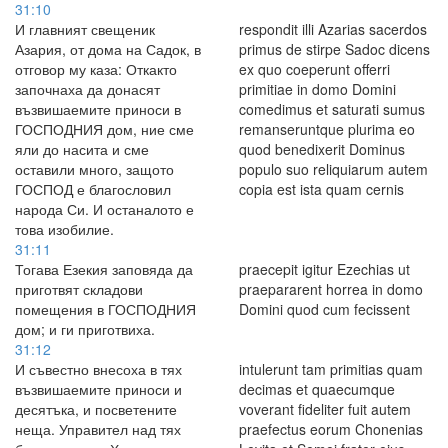
31:10
И главният свещеник
respondit illi Azarias sacerdos
Азария, от дома на Садок, в
primus de stirpe Sadoc dicens
отговор му каза: Откакто
ex quo coeperunt offerri
започнаха да донасят
primitiae in domo Domini
възвишаемите приноси в
comedimus et saturati sumus
ГОСПОДНИЯ дом, ние сме
remanseruntque plurima eo
яли до насита и сме
quod benedixerit Dominus
оставили много, защото
populo suo reliquiarum autem
ГОСПОД е благословил
copia est ista quam cernis
народа Си. И останалото е
това изобилие.
31:11
Тогава Езекия заповяда да
praecepit igitur Ezechias ut
приготвят складови
praepararent horrea in domo
помещения в ГОСПОДНИЯ
Domini quod cum fecissent
дом; и ги приготвиха.
31:12
И съвестно внесоха в тях
intulerunt tam primitias quam
възвишаемите приноси и
decimas et quaecumque
десятъка, и посветените
voverant fideliter fuit autem
неща. Управител над тях
praefectus eorum Chonenias