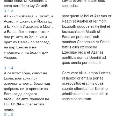
беше левитът Хонения, а
Levita et Semei frater eius
след него брат му Семей.
secundus
31:13
А Ехиил и Азазия, и Нахат, и
post quem Ieihel et Azazias et
Асаил, и Еримот, и Йозавад,
Naath et Asahel et Ierimoth
и Елиил, и Исмахия, и Маат,
Iozabath quoque et Helihel et
и Ваная бяха надзиратели
Iesmachias et Maath et
под ръката на Хонения и
Banaias praepositi sub
брат му Семей по заповед
manibus Choneniae et Semei
на цар Езекия и на
fratris eius ex imperio
управителя на Божия дом
Ezechiae regis et Azariae
Азария.
pontificis domus Domini ad
quos omnia pertinebant
31:14
А левитът Коре, синът на
Core vero filius Iemna Levites
Емна, вратарят при
et ianitor orientalis portae
източната порта, беше над
praepositus erat his quae
доброволните приноси за
sponte offerebantur Domino
Бога, за да раздава
primitiisque et consecratis in
възвишаемите приноси на
sancta sanctorum
ГОСПОДА и пресветите
неща.
31:15