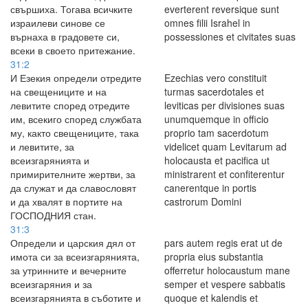
свършиха. Тогава всичките
everterent reversique sunt
израилеви синове се
omnes filii Israhel in
върнаха в градовете си,
possessiones et civitates suas
всеки в своето притежание.
31:2
И Езекия определи отредите
Ezechias vero constituit
на свещениците и на
turmas sacerdotales et
левитите според отредите
leviticas per divisiones suas
им, всекиго според службата
unumquemque in officio
му, както свещениците, така
proprio tam sacerdotum
и левитите, за
videlicet quam Levitarum ad
всеизгарянията и
holocausta et pacifica ut
примирителните жертви, за
ministrarent et confiterentur
да служат и да славословят
canerentque in portis
и да хвалят в портите на
castrorum Domini
ГОСПОДНИЯ стан.
31:3
Определи и царския дял от
pars autem regis erat ut de
имота си за всеизгарянията,
propria eius substantia
за утринните и вечерните
offerretur holocaustum mane
всеизгаряния и за
semper et vespere sabbatis
всеизгарянията в съботите и
quoque et kalendis et