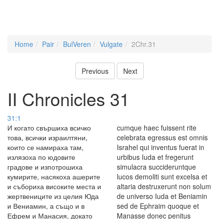
Home
Pair
BulVeren
Vulgate
2Chr.31
Previous
Next
II Chronicles 31
31:1
И когато свършиха всичко
cumque haec fuissent rite
това, всички израилтяни,
celebrata egressus est omnis
които се намираха там,
Israhel qui inventus fuerat in
излязоха по юдовите
urbibus Iuda et fregerunt
градове и изпотрошиха
simulacra succideruntque
кумирите, насякоха ашерите
lucos demoliti sunt excelsa et
и събориха високите места и
altaria destruxerunt non solum
жертвениците из целия Юда
de universo Iuda et Beniamin
и Вениамин, а също и в
sed de Ephraim quoque et
Ефрем и Манасия, докато
Manasse donec penitus