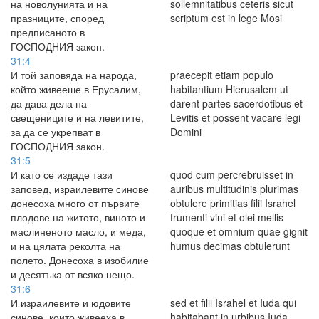
на новолунията и на
sollemnitatibus ceteris sicut
празниците, според
scriptum est in lege Mosi
предписаното в
ГОСПОДНИЯ закон.
31:4
И той заповяда на народа,
praecepit etiam populo
който живееше в Ерусалим,
habitantium Hierusalem ut
да дава дела на
darent partes sacerdotibus et
свещениците и на левитите,
Levitis et possent vacare legi
за да се укрепват в
Domini
ГОСПОДНИЯ закон.
31:5
И като се издаде тази
quod cum percrebruisset in
заповед, израилевите синове
auribus multitudinis plurimas
донесоха много от първите
obtulere primitias filii Israhel
плодове на житото, виното и
frumenti vini et olei mellis
маслиненото масло, и меда,
quoque et omnium quae gignit
и на цялата реколта на
humus decimas obtulerunt
полето. Донесоха в изобилие
и десятъка от всяко нещо.
31:6
И израилевите и юдовите
sed et filii Israhel et Iuda qui
синове, които живееха в
habitabant in urbibus Iuda