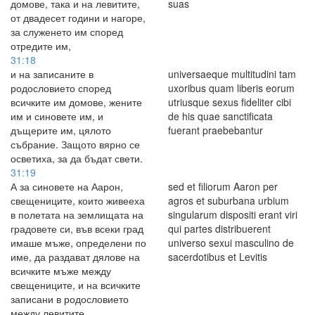
домове, така и на левитите,
suas
от двадесет години и нагоре,
за служенето им според
отредите им,
31:18
и на записаните в
universaeque multitudini tam
родословието според
uxoribus quam liberis eorum
всичките им домове, жените
utriusque sexus fideliter cibi
им и синовете им, и
de his quae sanctificata
дъщерите им, цялото
fuerant praebebantur
събрание. Защото вярно се
осветиха, за да бъдат свети.
31:19
А за синовете на Аарон,
sed et filiorum Aaron per
свещениците, които живееха
agros et suburbana urbium
в полетата на землищата на
singularum dispositi erant viri
градовете си, във всеки град
qui partes distribuerent
имаше мъже, определени по
universo sexui masculino de
име, да раздават дялове на
sacerdotibus et Levitis
всичките мъже между
свещениците, и на всичките
записани в родословието
между левитите.