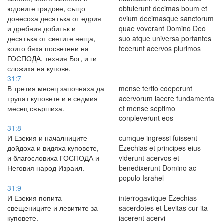
юдовите градове, също
obtulerunt decimas boum et
донесоха десятъка от едрия
ovium decimasque sanctorum
и дребния добитък и
quae voverant Domino Deo
десятъка от светите неща,
suo atque universa portantes
които бяха посветени на
fecerunt acervos plurimos
ГОСПОДА, техния Бог, и ги
сложиха на купове.
31:7
В третия месец започнаха да
mense tertio coeperunt
трупат куповете и в седмия
acervorum iacere fundamenta
месец свършиха.
et mense septimo
conpleverunt eos
31:8
И Езекия и началниците
cumque ingressi fuissent
дойдоха и видяха куповете,
Ezechias et principes eius
и благословиха ГОСПОДА и
viderunt acervos et
Неговия народ Израил.
benedixerunt Domino ac
populo Israhel
31:9
И Езекия попита
interrogavitque Ezechias
свещениците и левитите за
sacerdotes et Levitas cur ita
куповете.
iacerent acervi