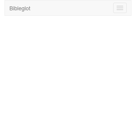
Bibleglot
Toggle
navigati