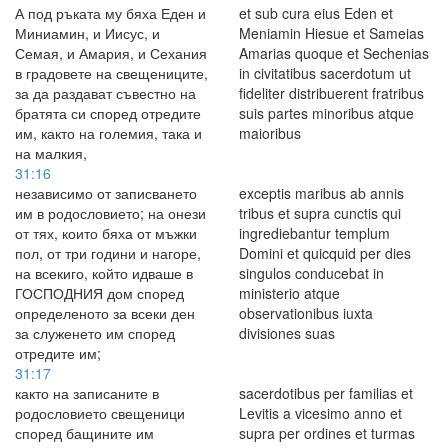
А под ръката му бяха Еден и
et sub cura eius Eden et
Миниамин, и Иисус, и
Meniamin Hiesue et Sameias
Семая, и Амария, и Сехания
Amarias quoque et Sechenias
в градовете на свещениците,
in civitatibus sacerdotum ut
за да раздават съвестно на
fideliter distribuerent fratribus
братята си според отредите
suis partes minoribus atque
им, както на големия, така и
maioribus
на малкия,
31:16
независимо от записването
exceptis maribus ab annis
им в родословието; на онези
tribus et supra cunctis qui
от тях, които бяха от мъжки
ingrediebantur templum
пол, от три години и нагоре,
Domini et quicquid per dies
на всекиго, който идваше в
singulos conducebat in
ГОСПОДНИЯ дом според
ministerio atque
определеното за всеки ден
observationibus iuxta
за служенето им според
divisiones suas
отредите им;
31:17
както на записаните в
sacerdotibus per familias et
родословието свещеници
Levitis a vicesimo anno et
според бащините им
supra per ordines et turmas