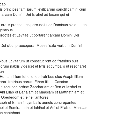
adab
tis principes familiarum leviticarum sanctificamini cum
rte arcam Domini Dei Israhel ad locum qui ei
n eratis praesentes percussit nos Dominus sic et nunc
agentibus
cerdotes et Levitae ut portarent arcam Domini Dei
cam Dei sicut praeceperat Moses iuxta verbum Domini
pibus Levitarum ut constituerent de fratribus suis
rum nablis videlicet et lyris et cymbalis ut resonaret
iae
Heman filium Iohel et de fratribus eius Asaph filium
Merari fratribus eorum Ethan filium Casaiae
in secundo ordine Zacchariam et Ben et Iazihel et
 Ani Eliab et Banaiam et Maasiam et Matthathiam et
 Obededom et Ieihel ianitores
aph et Ethan in cymbalis aeneis concrepantes
l et Semiramoth et Iahihel et Ani et Eliab et Maasias
ana cantabant