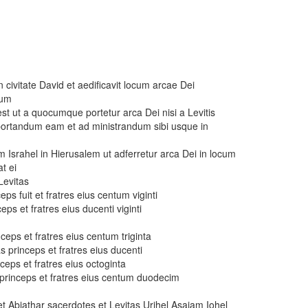
 civitate David et aedificavit locum arcae Dei
lum
 est ut a quocumque portetur arca Dei nisi a Levitis
portandum eam et ad ministrandum sibi usque in
 Israhel in Hierusalem ut adferretur arca Dei in locum
t ei
Levitas
ceps fuit et fratres eius centum viginti
ceps et fratres eius ducenti viginti
nceps et fratres eius centum triginta
s princeps et fratres eius ducenti
nceps et fratres eius octoginta
 princeps et fratres eius centum duodecim
t Abiathar sacerdotes et Levitas Urihel Asaiam Iohel