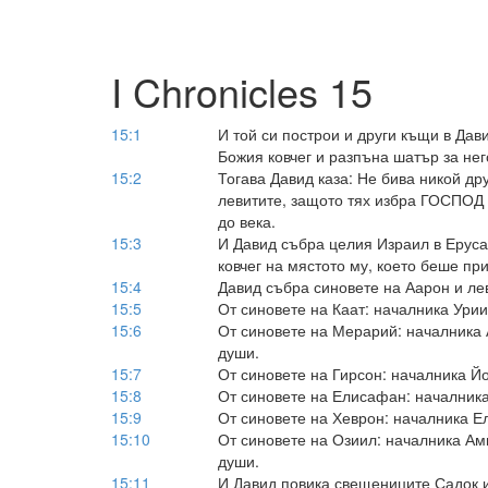
I Chronicles 15
15:1
И той си построи и други къщи в Дави
Божия ковчег и разпъна шатър за нег
15:2
Тогава Давид каза: Не бива никой др
левитите, защото тях избра ГОСПОД 
до века.
15:3
И Давид събра целия Израил в Ерус
ковчег на мястото му, което беше при
15:4
Давид събра синовете на Аарон и ле
15:5
От синовете на Каат: началника Урии
15:6
От синовете на Мерарий: началника А
души.
15:7
От синовете на Гирсон: началника Йо
15:8
От синовете на Елисафан: началника
15:9
От синовете на Хеврон: началника Е
15:10
От синовете на Озиил: началника Ами
души.
15:11
И Давид повика свещениците Садок и