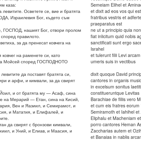
им каза:
Semeiam Elihel et Amin
 левитите. Осветете се, вие и братята
et dixit ad eos vos qui es
ПОДА, Израилевия Бог, където съм
fratribus vestris et adfe
praeparatus est
е, ГОСПОД, нашият Бог, отвори пролом
ne ut a principio quia no
 според правилото.
fiat inlicitum quid nobis 
ветиха, за да пренесат ковчега на
sanctificati sunt ergo sa
Israhel
 ковчег на раменете си, като
et tulerunt filii Levi ar
вяда Мойсей според ГОСПОДНОТО
umeris suis in vectibus
левитите да поставят братята си,
dixit quoque David princi
ири и арфи, и кимвали, за да свирят
cantores in organis musico
in excelsum sonitus laetit
Йоил, и от братята му — Асаф, сина
constitueruntque Levitas 
те на Мерарий — Етан, сина на Кисий,
Barachiae de filiis vero 
хария, Вен и Яазиил, и Семирамот, и
et cum eis fratres eorum 
сия, и Мататия, и Елифалей, и
Semiramoth et Iahihel et
ите.
Eliphalu et Macheniam et
ан да свирят с бронзови кимвали,
porro cantores Heman As
хиил, и Уний, и Елиав, и Маасия, и
Zaccharias autem et Ozihe
et Banaias in nablis arc