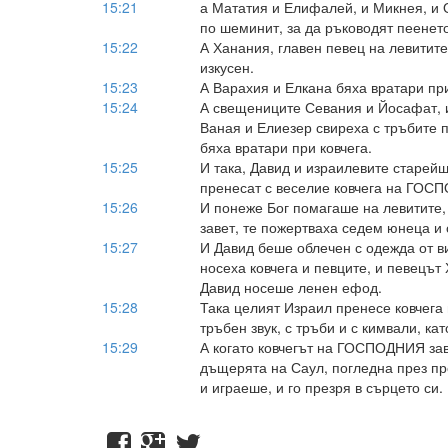
15:21
а Мататия и Елифалей, и Микнея, и 
по шеминит, за да ръководят пеенето
15:22
А Ханания, главен певец на левитит
изкусен.
15:23
А Варахия и Елкана бяха вратари при
15:24
А свещениците Севания и Йосафат, и
Ваная и Елиезер свиреха с тръбите 
бяха вратари при ковчега.
15:25
И така, Давид и израилевите старей
пренесат с веселие ковчега на ГОС
15:26
И понеже Бог помагаше на левитите
завет, те пожертваха седем юнеца и
15:27
И Давид беше облечен с одежда от вис
носеха ковчега и певците, и певецът
Давид носеше ленен ефод.
15:28
Така целият Израил пренесе ковчега
тръбен звук, с тръби и с кимвали, ка
15:29
А когато ковчегът на ГОСПОДНИЯ зав
дъщерята на Саул, погледна през пр
и играеше, и го презря в сърцето си.