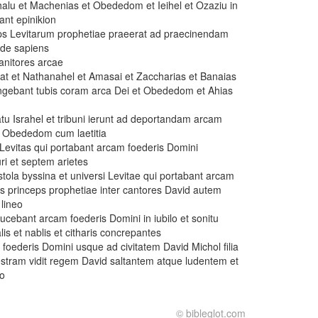
phalu et Machenias et Obededom et Ieihel et Ozaziu in
ant epinikion
s Levitarum prophetiae praeerat ad praecinendam
lde sapiens
anitores arcae
at et Nathanahel et Amasai et Zaccharias et Banaias
angebant tubis coram arca Dei et Obededom et Ahias
atu Israhel et tribuni ierunt ad deportandam arcam
 Obededom cum laetitia
evitas qui portabant arcam foederis Domini
i et septem arietes
stola byssina et universi Levitae qui portabant arcam
 princeps prophetiae inter cantores David autem
lineo
ucebant arcam foederis Domini in iubilo et sonitu
is et nablis et citharis concrepantes
foederis Domini usque ad civitatem David Michol filia
estram vidit regem David saltantem atque ludentem et
uo
© bibleglot.com