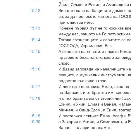
Йоил, Семая и Елиил, и Аминадав и 
15:12
Вие сте глави на бащините домове на
ви, за да пренесете ковчега на ГОС
приготвил за него.
15:13
Понеже първия път не го носихте ви
между нас, защото не Го потърсихме
15:14
Тогава свещениците и левитите се ос
ГОСПОДА, Израилевия Бог.
15:15
А синовете на левитите носеха Божия
прътовете бяха на тях, както запо
слово.
15:16
И Давид заповяда на началниците на 
певците, с музикални инструменти, л
радостно със силен глас.
15:17
И левитите поставиха Еман, сина на 
на Варахия, и от братята им, синове
15:18
и с тях братята им от втория чин: За
Ехиил, и Уний, Елиав и Ваная, и Маа
Микнея, и Овид-Едом, и Еиил, вратар
15:19
И поставиха певците Еман, Асаф и Ет
15:20
а Захария и Азиил, и Семирамот, и Е
Ваная — с лири по аламот,