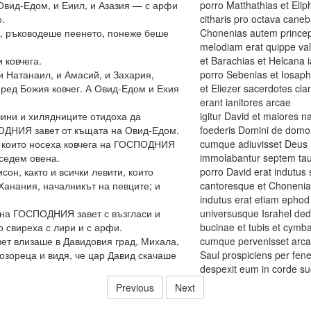
Овид-Едом, и Еиил, и Азазия — с арфи
porro Matthathias et Eli
.
citharis pro octava caneb
е, ръководеше пеенето, понеже беше
Chonenias autem princep
melodiam erat quippe va
 ковчега.
et Barachias et Helcana i
 Натанаил, и Амасий, и Захария,
porro Sebenias et Iosaph
пред Божия ковчег. А Овид-Едом и Ехия
et Eliezer sacerdotes cl
erant ianitores arcae
шини и хилядниците отидоха да
igitur David et maiores n
ПОДНИЯ завет от къщата на Овид-Едом.
foederis Domini de domo
, които носеха ковчега на ГОСПОДНИЯ
cumque adiuvisset Deus L
 седем овена.
immolabantur septem taur
он, както и всички левити, които
porro David erat indutus 
 Ханания, началникът на певците; и
cantoresque et Chonenias
indutus erat etiam ephod 
 на ГОСПОДНИЯ завет с възгласи и
universusque Israhel ded
то свиреха с лири и с арфи.
bucinae et tubis et cymbal
ет влизаше в Давидовия град, Михала,
cumque pervenisset arca 
озореца и видя, че цар Давид скачаше
Saul prospiciens per fen
despexit eum in corde s
Previous
Next