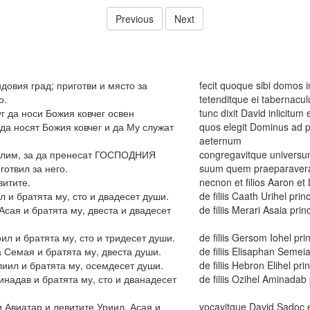
Previous
Next
довия град; приготви и място за
fecit quoque sibi domos in
о.
tetenditque ei tabernacu
уг да носи Божия ковчег освен
tunc dixit David inlicitum
да носят Божия ковчег и да Му служат
quos elegit Dominus ad 
aeternum
алим, за да пренесат ГОСПОДНИЯ
congregavitque universum
готвил за него.
suum quem praeparavera
витите.
necnon et filios Aaron et 
л и братята му, сто и двадесет души.
de filiis Caath Urihel prin
сая и братята му, двеста и двадесет
de filiis Merari Asaia prin
ил и братята му, сто и тридесет души.
de filiis Gersom Iohel pri
 Семая и братята му, двеста души.
de filiis Elisaphan Semeia
лиил и братята му, осемдесет души.
de filiis Hebron Elihel pri
надав и братята му, сто и дванадесет
de filiis Ozihel Aminadab
 Авиатар и левитите Уриил, Асая и
vocavitque David Sadoc e