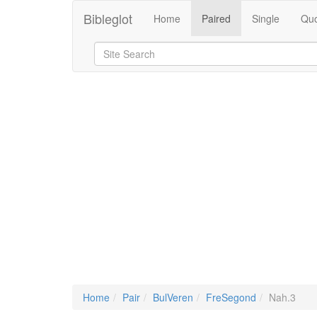
Bibleglot
Home
Paired
Single
Quo
Home
Pair
BulVeren
FreSegond
Nah.3