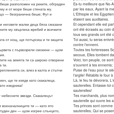
 беше разположен на реките, обграден
Es-tu meilleure que No-A
му и от море беше стената му.
par les eaux, Ayant la m
що — безгранична беше; Фут и
L'Ethiopie et les Egyptie
étaient ses auxiliaires.
 и неговите малки деца бяха смазани
Et cependant elle est parti
аните му хвърлиха жребий и всичките
ont été écrasés au coin de
tous ses grands ont été 
та от нощ, ще потърсиш и ти защита
Toi aussi, tu seras enivr
contre l'ennemi.
дървета с първозрели смокини — щом
Toutes tes forteresses So
ия.
secoue, Elles tombent da
ртите на земята ти са широко отворени
Voici, ton peuple, ce son
а ти.
s'ouvrent à tes ennemis;
репленията си, влез в калта и стъпчи
Puise de l'eau pour le si
l'argile! Rétablis le four à
меч, ще те изяде като скакалеца.
Là, le feu te dévorera, 
ато изедника!
sauterelles. Entasse-toi
sauterelles!
т небесните звезди. Скакалецът
Tes marchands, plus nomb
sauterelle qui ouvre les a
и военачалниците ти — като ято
Tes princes sont comme l
 студен ден — щом изгрее слънцето,
sauterelles, Qui se posent