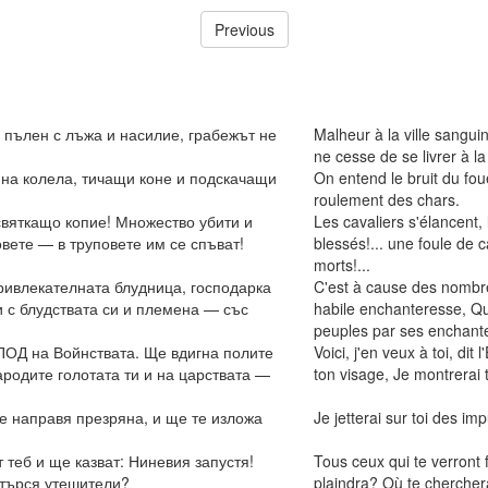
Previous
 пълен с лъжа и насилие, грабежът не
Malheur à la ville sangui
ne cesse de se livrer à la 
на колела, тичащи коне и подскачащи
On entend le bruit du fou
roulement des chars.
святкащо копие! Множество убити и
Les cavaliers s'élancent, l
вете — в труповете им се спъват!
blessés!... une foule de c
morts!...
ривлекателната блудница, господарка
C'est à cause des nombreu
и с блудствата си и племена — със
habile enchanteresse, Qui
peuples par ses enchant
СПОД на Войнствата. Ще вдигна полите
Voici, j'en veux à toi, di
ародите голотата ти и на царствата —
ton visage, Je montrerai 
е направя презряна, и ще те изложа
Je jetterai sur toi des imp
т теб и ще казват: Ниневия запустя!
Tous ceux qui te verront fu
отърся утешители?
plaindra? Où te chercher