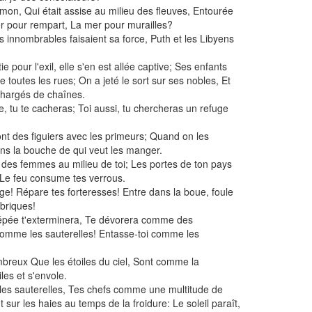
mon, Qui était assise au milieu des fleuves, Entourée
er pour rempart, La mer pour murailles?
ns innombrables faisaient sa force, Puth et les Libyens
e pour l'exil, elle s'en est allée captive; Ses enfants
 toutes les rues; On a jeté le sort sur ses nobles, Et
chargés de chaînes.
ée, tu te cacheras; Toi aussi, tu chercheras un refuge
nt des figuiers avec les primeurs; Quand on les
ns la bouche de qui veut les manger.
t des femmes au milieu de toi; Les portes de ton pays
 Le feu consume tes verrous.
ège! Répare tes forteresses! Entre dans la boue, foule
 briques!
L'épée t'exterminera, Te dévorera comme des
 comme les sauterelles! Entasse-toi comme les
reux Que les étoiles du ciel, Sont comme la
iles et s'envole.
es sauterelles, Tes chefs comme une multitude de
 sur les haies au temps de la froidure: Le soleil paraît,