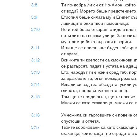
3:8
Ти по-добра ли си от Но-Амон, който
от води? Морето беше предстението 
3:9
Етиопия беше силата му и Египет съ
ливийците бяха твои помощници.
3:10
Но и той беше откаран, отиде в плен
по ъглите на всички улици. За почит
му големци бяха вързани с вериги.
3:11
И ти ще се опиеш, ще бъдеш обгърна
от врага.
3:12
Всичките ти крепости са смокинови 
се разтърсят, падат в устата на ядящ
3:13
Ето, народът ти е жени сред теб, по
за враговете ти, огън пояжда резетат
3:14
Извади си вода за обсадата, усили ук
глината, поправи тухлената пещ.
3:15
Там ще те пояде огън, ще те посече 
Множи се като скакалеца, множи се к
3:16
Умножила си търговците си повече о
опустоши и отлетя.
3:17
Твоите короновани са като скакалци 
скакалци, които кацат по оградите в