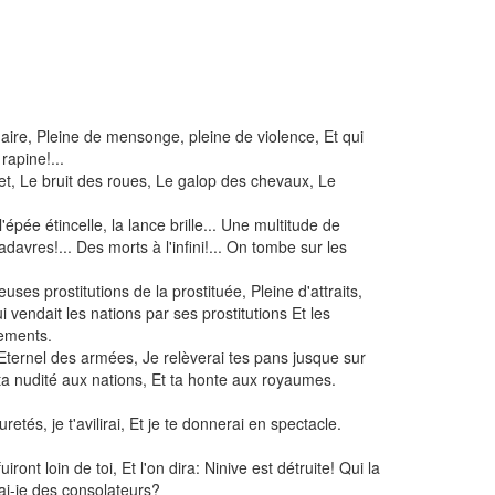
naire, Pleine de mensonge, pleine de violence, Et qui
rapine!...
et, Le bruit des roues, Le galop des chevaux, Le
'épée étincelle, la lance brille... Une multitude de
adavres!... Des morts à l'infini!... On tombe sur les
ses prostitutions de la prostituée, Pleine d'attraits,
 vendait les nations par ses prostitutions Et les
ements.
t l'Eternel des armées, Je relèverai tes pans jusque sur
ta nudité aux nations, Et ta honte aux royaumes.
uretés, je t'avilirai, Et je te donnerai en spectacle.
iront loin de toi, Et l'on dira: Ninive est détruite! Qui la
ai-je des consolateurs?