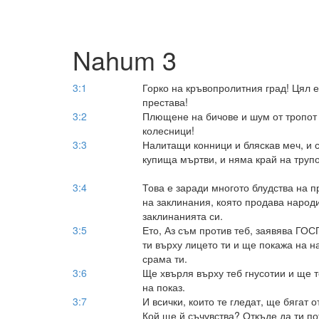
Nahum 3
3:1
Горко на кръвопролитния град! Цял е
престава!
3:2
Плющене на бичове и шум от тропот 
колесници!
3:3
Налитащи конници и бляскав меч, и 
купища мъртви, и няма край на трупо
3:4
Това е заради многото блудства на п
на заклинания, която продава народ
заклинанията си.
3:5
Ето, Аз съм против теб, заявява ГО
ти върху лицето ти и ще покажа на н
срама ти.
3:6
Ще хвърля върху теб гнусотии и ще т
на показ.
3:7
И всички, които те гледат, ще бягат о
Кой ще й съчувства? Откъде да ти п