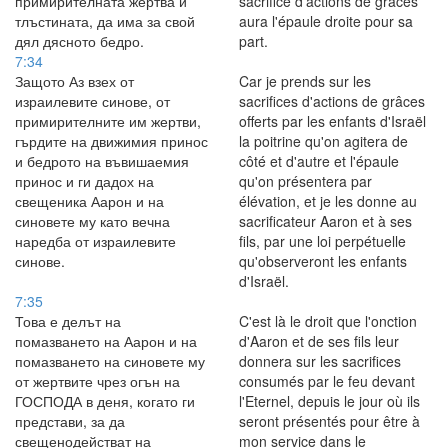
примирителната жертва и
sacrifice d'actions de grâces
тлъстината, да има за свой
aura l'épaule droite pour sa
дял дясното бедро.
part.
7:34
Защото Аз взех от
Car je prends sur les
израилевите синове, от
sacrifices d'actions de grâces
примирителните им жертви,
offerts par les enfants d'Israël
гърдите на движимия принос
la poitrine qu'on agitera de
и бедрото на въвишаемия
côté et d'autre et l'épaule
принос и ги дадох на
qu'on présentera par
свещеника Аарон и на
élévation, et je les donne au
синовете му като вечна
sacrificateur Aaron et à ses
наредба от израилевите
fils, par une loi perpétuelle
синове.
qu'observeront les enfants
d'Israël.
7:35
Това е делът на
C'est là le droit que l'onction
помазването на Аарон и на
d'Aaron et de ses fils leur
помазването на синовете му
donnera sur les sacrifices
от жертвите чрез огън на
consumés par le feu devant
ГОСПОДА в деня, когато ги
l'Eternel, depuis le jour où ils
представи, за да
seront présentés pour être à
свещенодействат на
mon service dans le