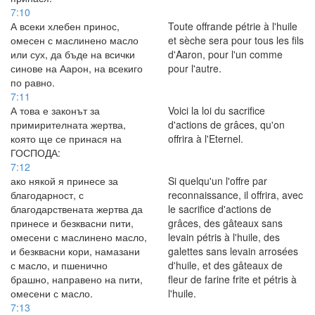
7:10
А всеки хлебен принос,
Toute offrande pétrie à l'huile
омесен с маслинено масло
et sèche sera pour tous les fils
или сух, да бъде на всички
d'Aaron, pour l'un comme
синове на Аарон, на всекиго
pour l'autre.
по равно.
7:11
А това е законът за
Voici la loi du sacrifice
примирителната жертва,
d'actions de grâces, qu'on
която ще се принася на
offrira à l'Eternel.
ГОСПОДА:
7:12
ако някой я принесе за
Si quelqu'un l'offre par
благодарност, с
reconnaissance, il offrira, avec
благодарствената жертва да
le sacrifice d'actions de
принесе и безквасни пити,
grâces, des gâteaux sans
омесени с маслинено масло,
levain pétris à l'huile, des
и безквасни кори, намазани
galettes sans levain arrosées
с масло, и пшенично
d'huile, et des gâteaux de
брашно, направено на пити,
fleur de farine frite et pétris à
омесени с масло.
l'huile.
7:13