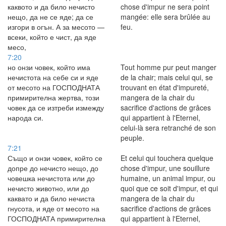
каквото и да било нечисто
chose d'impur ne sera point
нещо, да не се яде; да се
mangée: elle sera brûlée au
изгори в огън. А за месото —
feu.
всеки, който е чист, да яде
месо,
7:20
но онзи човек, който има
Tout homme pur peut manger
нечистота на себе си и яде
de la chair; mais celui qui, se
от месото на ГОСПОДНАТА
trouvant en état d'impureté,
примирителна жертва, този
mangera de la chair du
човек да се изтреби измежду
sacrifice d'actions de grâces
народа си.
qui appartient à l'Eternel,
celui-là sera retranché de son
peuple.
7:21
Също и онзи човек, който се
Et celui qui touchera quelque
допре до нечисто нещо, до
chose d'impur, une souillure
човешка нечистота или до
humaine, un animal impur, ou
нечисто животно, или до
quoi que ce soit d'impur, et qui
каквато и да било нечиста
mangera de la chair du
гнусота, и яде от месото на
sacrifice d'actions de grâces
ГОСПОДНАТА примирителна
qui appartient à l'Eternel,