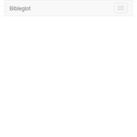
Bibleglot
Toggle
navigati