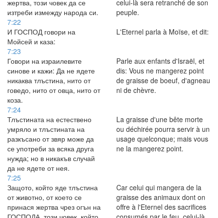
жертва, този човек да се
celui-là sera retranché de son
изтреби измежду народа си.
peuple.
7:22
И ГОСПОД говори на
L'Eternel parla à Moïse, et dit:
Мойсей и каза:
7:23
Говори на израилевите
Parle aux enfants d'Israël, et
синове и кажи: Да не ядете
dis: Vous ne mangerez point
никаква тлъстина, нито от
de graisse de boeuf, d'agneau
говедо, нито от овца, нито от
ni de chèvre.
коза.
7:24
Тлъстината на естествено
La graisse d'une bête morte
умряло и тлъстината на
ou déchirée pourra servir à un
разкъсано от звяр може да
usage quelconque; mais vous
се употреби за всяка друга
ne la mangerez point.
нужда; но в никакъв случай
да не ядете от нея.
7:25
Защото, който яде тлъстина
Car celui qui mangera de la
от животно, от което се
graisse des animaux dont on
принася жертва чрез огън на
offre à l'Eternel des sacrifices
ГОСПОДА, този човек, който
consumés par le feu, celui-là