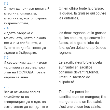
7:3
От нея да принася цялата й
On en offrira toute la graisse,
тлъстина: опашката,
la queue, la graisse qui couvre
тлъстината, която покрива
les entrailles,
вътрешностите,
7:4
и двата бъбрека с
les deux rognons, et la graisse
тлъстината, която е около
qui les entoure, qui couvre les
тях и към слабините, и
flancs, et le grand lobe du
булото на дроба, което да
foie, qu'on détachera près des
отдели с бъбреците.
rognons.
7:5
И свещеникът да ги изгори
Le sacrificateur brûlera cela
на олтара за жертва чрез
sur l'autel en sacrifice
огън на ГОСПОДА; това е
consumé devant l'Eternel.
жертва за вина.
C'est un sacrifice de
culpabilité.
7:6
Всеки от мъжки пол от
Tout mâle parmi les
семействата на
sacrificateurs en mangera; il le
свещениците да я яде; на
mangera dans un lieu saint:
свято място да се яде; тя е
c'est une chose très sainte.