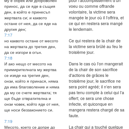
му е обрек или доброволен
pour l'accomplissement d'un
принос, да се яде в същия
voeu ou comme offrande
ден, в който е принесъл
volontaire, la victime sera
жертвата си; и каквото
mangée le jour où il l'offrira, et
остане от нея, да се яде на
ce qui en restera sera mangé
другия ден;
le lendemain.
7:17
но каквото остане от месото
Ce qui restera de la chair de
на жертвата до третия ден,
la victime sera brûlé au feu le
да се изгори в огън.
troisième jour.
7:18
И ако нещо от месото на
Dans le cas où l'on mangerait
примирителната му жертва
de la chair de son sacrifice
се изяде на третия ден,
d'actions de grâces le
онзи, който я принася, няма
troisième jour, le sacrifice ne
да има благоволение и няма
sera point agréé; il n'en sera
да му се счете жертвата; тя
pas tenu compte à celui qui l'a
ще бъде отвратителна и
offert; ce sera une chose
онзи човек, който яде от нея,
infecte, et quiconque en
ще носи беззаконието си.
mangera restera chargé de sa
faute.
7:19
Месото, което се допре до
La chair qui a touché quelque