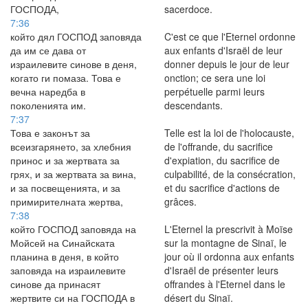
ГОСПОДА,
sacerdoce.
7:36
който дял ГОСПОД заповяда
C'est ce que l'Eternel ordonne
да им се дава от
aux enfants d'Israël de leur
израилевите синове в деня,
donner depuis le jour de leur
когато ги помаза. Това е
onction; ce sera une loi
вечна наредба в
perpétuelle parmi leurs
поколенията им.
descendants.
7:37
Това е законът за
Telle est la loi de l'holocauste,
всеизгарянето, за хлебния
de l'offrande, du sacrifice
принос и за жертвата за
d'expiation, du sacrifice de
грях, и за жертвата за вина,
culpabilité, de la consécration,
и за посвещенията, и за
et du sacrifice d'actions de
примирителната жертва,
grâces.
7:38
който ГОСПОД заповяда на
L'Eternel la prescrivit à Moïse
Мойсей на Синайската
sur la montagne de Sinaï, le
планина в деня, в който
jour où il ordonna aux enfants
заповяда на израилевите
d'Israël de présenter leurs
синове да принасят
offrandes à l'Eternel dans le
жертвите си на ГОСПОДА в
désert du Sinaï.