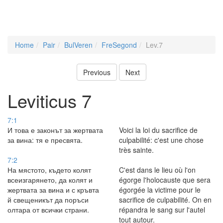
Home
Pair
BulVeren
FreSegond
Lev.7
Previous
Next
Leviticus 7
7:1
И това е законът за жертвата
Voici la loi du sacrifice de
за вина: тя е пресвята.
culpabilité: c'est une chose
très sainte.
7:2
На мястото, където колят
C'est dans le lieu où l'on
всеизгарянето, да колят и
égorge l'holocauste que sera
жертвата за вина и с кръвта
égorgée la victime pour le
й свещеникът да поръси
sacrifice de culpabilité. On en
олтара от всички страни.
répandra le sang sur l'autel
tout autour.