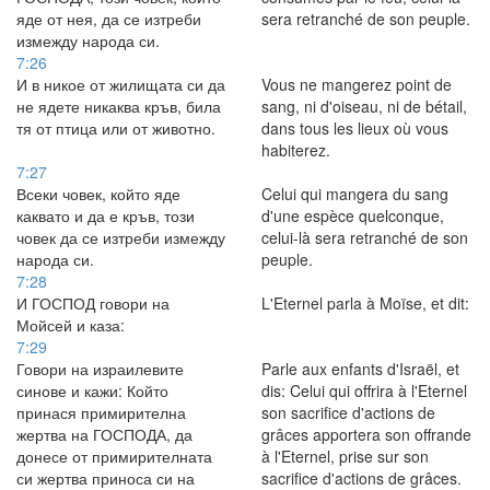
яде от нея, да се изтреби
sera retranché de son peuple.
измежду народа си.
7:26
И в никое от жилищата си да
Vous ne mangerez point de
не ядете никаква кръв, била
sang, ni d'oiseau, ni de bétail,
тя от птица или от животно.
dans tous les lieux où vous
habiterez.
7:27
Всеки човек, който яде
Celui qui mangera du sang
каквато и да е кръв, този
d'une espèce quelconque,
човек да се изтреби измежду
celui-là sera retranché de son
народа си.
peuple.
7:28
И ГОСПОД говори на
L'Eternel parla à Moïse, et dit:
Мойсей и каза:
7:29
Говори на израилевите
Parle aux enfants d'Israël, et
синове и кажи: Който
dis: Celui qui offrira à l'Eternel
принася примирителна
son sacrifice d'actions de
жертва на ГОСПОДА, да
grâces apportera son offrande
донесе от примирителната
à l'Eternel, prise sur son
си жертва приноса си на
sacrifice d'actions de grâces.