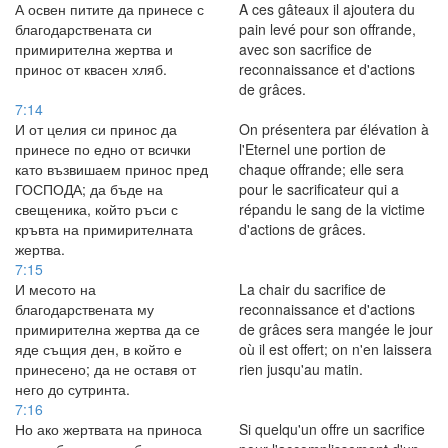
А освен питите да принесе с
A ces gâteaux il ajoutera du
благодарствената си
pain levé pour son offrande,
примирителна жертва и
avec son sacrifice de
принос от квасен хляб.
reconnaissance et d'actions
de grâces.
7:14
И от целия си принос да
On présentera par élévation à
принесе по едно от всички
l'Eternel une portion de
като възвишаем принос пред
chaque offrande; elle sera
ГОСПОДА; да бъде на
pour le sacrificateur qui a
свещеника, който ръси с
répandu le sang de la victime
кръвта на примирителната
d'actions de grâces.
жертва.
7:15
И месото на
La chair du sacrifice de
благодарствената му
reconnaissance et d'actions
примирителна жертва да се
de grâces sera mangée le jour
яде същия ден, в който е
où il est offert; on n'en laissera
принесено; да не оставя от
rien jusqu'au matin.
него до сутринта.
7:16
Но ако жертвата на приноса
Si quelqu'un offre un sacrifice