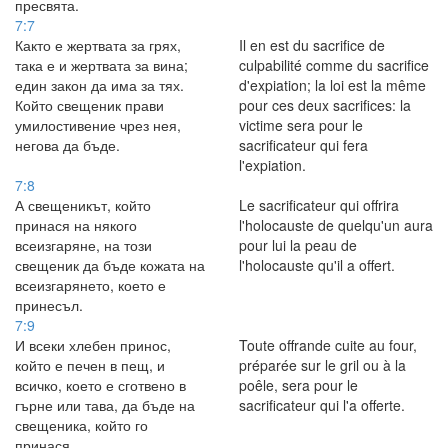
пресвята.
7:7
Както е жертвата за грях,
Il en est du sacrifice de
така е и жертвата за вина;
culpabilité comme du sacrifice
един закон да има за тях.
d'expiation; la loi est la même
Който свещеник прави
pour ces deux sacrifices: la
умилостивение чрез нея,
victime sera pour le
негова да бъде.
sacrificateur qui fera
l'expiation.
7:8
А свещеникът, който
Le sacrificateur qui offrira
принася на някого
l'holocauste de quelqu'un aura
всеизгаряне, на този
pour lui la peau de
свещеник да бъде кожата на
l'holocauste qu'il a offert.
всеизгарянето, което е
принесъл.
7:9
И всеки хлебен принос,
Toute offrande cuite au four,
който е печен в пещ, и
préparée sur le gril ou à la
всичко, което е сготвено в
poêle, sera pour le
гърне или тава, да бъде на
sacrificateur qui l'a offerte.
свещеника, който го
принася.