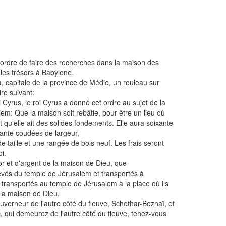
a ordre de faire des recherches dans la maison des
 les trésors à Babylone.
, capitale de la province de Médie, un rouleau sur
ire suivant:
Cyrus, le roi Cyrus a donné cet ordre au sujet de la
m: Que la maison soit rebâtie, pour être un lieu où
 et qu'elle ait des solides fondements. Elle aura soixante
ante coudées de largeur,
e taille et une rangée de bois neuf. Les frais seront
i.
'or et d'argent de la maison de Dieu, que
vés du temple de Jérusalem et transportés à
 transportés au temple de Jérusalem à la place où ils
 la maison de Dieu.
verneur de l'autre côté du fleuve, Schethar-Boznaï, et
, qui demeurez de l'autre côté du fleuve, tenez-vous