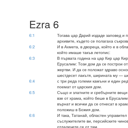
Ezra 6
6:1
Тогава цар Дарий издаде заповед и 
архивите, където се полагаха съкро
6:2
И в Ахмета, в двореца, който е в обл
който имаше такъв летопис:
6:3
В първата година на цар Кир цар Кир
Ерусалим: Този дом да се построи от
жертви. И да се положат здраво осно
шестдесет лакътя, ширината му — ше
6:4
с три реда големи камъни и един ред
поемат от царския дом.
6:5
Също и златните и сребърните вещи
взе от храма, който беше в Ерусалим,
върнат и всички да се отнесат в храм
положиш в Божия дом.
6:6
И така, Татанай, областен управител
съслужителите ви, персийските чинов
отдалечете се от там.