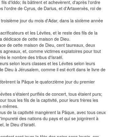
fils d'Iddo; ils bâtirent et achevèrent, d'après l'ordre
ès l'ordre de Cyrus, de Darius, et d'Artaxerxès, roi de
 troisième jour du mois d'Adar, dans la sixième année
acrificateurs et les Lévites, et le reste des fils de la
e la dédicace de cette maison de Dieu.
dicace de cette maison de Dieu, cent taureaux, deux
ts agneaux, et, comme victimes expiatoires pour tout
rès le nombre des tribus d'Israël.
ateurs selon leurs classes et les Lévites selon leurs
de Dieu à Jérusalem, comme il est écrit dans le livre de
célébrèrent la Pâque le quatorzième jour du premier
Lévites s'étaient purifiés de concert, tous étaient purs;
ur tous les fils de la captivité, pour leurs frères les
eux-mêmes.
nus de la captivité mangèrent la Pâque, avec tous ceux
l'impureté des nations du pays et qui se joignirent à
l, le Dieu d'Israël.
pendant sept jours la fête des pains sans levain, car