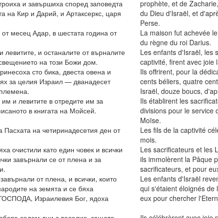
строиха и завършиха според заповедта
prophète, et de Zacharie, 
а на Кир и Дарий, и Артаксеркс, царя
du Dieu d'Israël, et d'apr
Perse.
 от месец Адар, в шестата година от
La maison fut achevée le
du règne du roi Darius.
и левитите, и останалите от върналите
Les enfants d'Israël, les s
освещението на този Божи дом.
captivité, firent avec joi
ринесоха сто бика, двеста овена и
Ils offrirent, pour la dé
грях за целия Израил — дванадесет
cents béliers, quatre cen
 племена.
Israël, douze boucs, d'ap
им и левитите в отредите им за
Ils établirent les sacrific
исаното в книгата на Мойсей.
divisions pour le service 
Moïse.
а Пасхата на четиринадесетия ден от
Les fils de la captivité 
mois.
ха очистили като един човек и всички
Les sacrificateurs et les 
ички завърнали се от плена и за
ils immolèrent la Pâque po
и.
sacrificateurs, et pour 
завърнали от плена, и всички, които
Les enfants d'Israël reve
народите на земята и се бяха
qui s'étaient éloignés de 
 ГОСПОДА, Израилевия Бог, ядоха
eux pour chercher l'Eterne
лябове седем дни с веселие, защото
Ils célébrèrent avec joie 