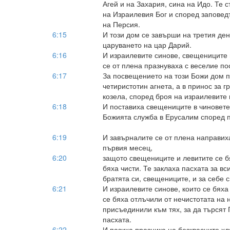
Агей и на Захария, сина на Идо. Те 
на Израилевия Бог и според заповедт
на Персия.
6:15
И този дом се завърши на третия ден
царуването на цар Дарий.
6:16
И израилевите синове, свещениците 
се от плена празнуваха с веселие п
6:17
За посвещението на този Божи дом п
четиристотин агнета, а в принос за 
козела, според броя на израилевите
6:18
И поставиха свещениците в чиновете 
Божията служба в Ерусалим според п
6:19
И завърналите се от плена направих
първия месец,
6:20
защото свещениците и левитите се бя
бяха чисти. Те заклаха пасхата за вс
братята си, свещениците, и за себе с
6:21
И израилевите синове, които се бяха 
се бяха отлъчили от нечистотата на 
присъединили към тях, за да търсят
пасхата.
6:22
И пазиха празника на безквасните х