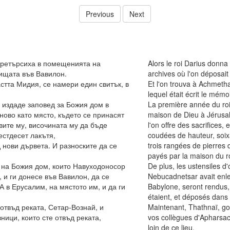
Previous
Next
претърсиха в помещенията на
Alors le roi Darius donn
вищата във Вавилон.
archives où l'on déposait
астта Мидия, се намери един свитък, в
Et l'on trouva à Achmetha
lequel était écrit le mémo
 издаде заповед за Божия дом в
La première année du roi 
ново като място, където се принасят
maison de Dieu à Jérusale
вите му, височината му да бъде
l'on offre des sacrifices,
стдесет лакътя,
coudées de hauteur, soix
 нови дървета. И разноските да се
trois rangées de pierres d
payés par la maison du ro
 на Божия дом, които Навуходоносор
De plus, les ustensiles d
 и ги донесе във Вавилон, да се
Nebucadnetsar avait enle
А в Ерусалим, на мястото им, и да ги
Babylone, seront rendus,
étaient, et déposés dans
 отвъд реката, Сетар-Вознай, и
Maintenant, Thathnaï, gou
ници, които сте отвъд реката,
vos collègues d'Apharsac
loin de ce lieu.