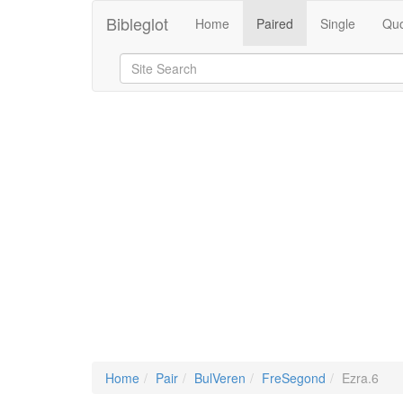
Bibleglot
Home
Paired
Single
Quo
Home
Pair
BulVeren
FreSegond
Ezra.6