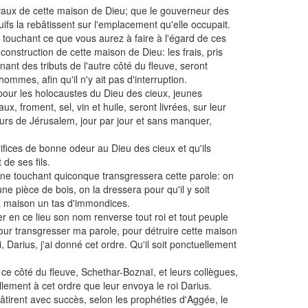
avaux de cette maison de Dieu; que le gouverneur des
uifs la rebâtissent sur l'emplacement qu'elle occupait.
e touchant ce que vous aurez à faire à l'égard de ces
construction de cette maison de Dieu: les frais, pris
nant des tributs de l'autre côté du fleuve, seront
mmes, afin qu'il n'y ait pas d'interruption.
our les holocaustes du Dieu des cieux, jeunes
ux, froment, sel, vin et huile, seront livrées, sur leur
urs de Jérusalem, jour par jour et sans manquer,
crifices de bonne odeur au Dieu des cieux et qu'ils
 de ses fils.
onne touchant quiconque transgressera cette parole: on
e pièce de bois, on la dressera pour qu'il y soit
sa maison un tas d'immondices.
er en ce lieu son nom renverse tout roi et tout peuple
our transgresser ma parole, pour détruire cette maison
 Darius, j'ai donné cet ordre. Qu'il soit ponctuellement
e côté du fleuve, Schethar-Boznaï, et leurs collègues,
lement à cet ordre que leur envoya le roi Darius.
bâtirent avec succès, selon les prophéties d'Aggée, le