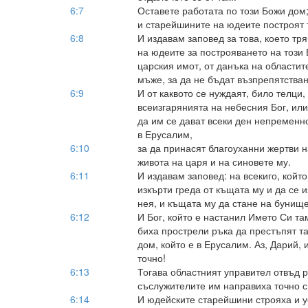
6:7
Оставете работата по този Божи дом
и старейшините на юдеите построят 
6:8
И издавам заповед за това, което тр
на юдеите за построяването на този 
царския имот, от данъка на областите
мъже, за да не бъдат възпрепятстван
6:9
И от каквото се нуждаят, било телци,
всеизгарянията на небесния Бог, или
да им се дават всеки ден непременно
в Ерусалим,
6:10
за да принасят благоуханни жертви н
живота на царя и на синовете му.
6:11
И издавам заповед: на всекиго, който
изкърти греда от къщата му и да се и
нея, и къщата му да стане на бунище
6:12
И Бог, който е настанил Името Си там
биха прострели ръка да престъпят та
дом, който е в Ерусалим. Аз, Дарий, 
точно!
6:13
Тогава областният управител отвъд р
съслужителите им направиха точно с
6:14
И юдейските старейшини строяха и у