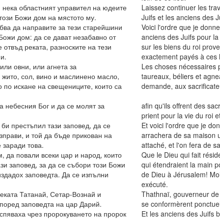
; нека областният управител на юдеите
Laissez continuer les tr
този Божи дом на мястото му.
Juifs et les anciens des J
ябва да направите за тези старейшини
Voici l'ordre que je donn
Божи дом: да се дават незабавно от
anciens des Juifs pour la 
 отвъд реката, разноските на тези
sur les biens du roi prove
и.
exactement payés à ces ho
 или овни, или агнета за
Les choses nécessaires p
 жито, сол, вино и маслинено масло,
taureaux, béliers et agnea
 по искане на свещениците, които са
demande, aux sacrificate
а небесния Бог и да се молят за
afin qu'ils offrent des sa
prient pour la vie du roi et
 би престъпил тази заповед, да се
Et voici l'ordre que je d
зправи, и той да бъде прикован на
arrachera de sa maison un
 заради това.
attaché, et l'on fera de 
, да повали всеки цар и народ, които
Que le Dieu qui fait résid
зи заповед, за да се събори този Божи
qui étendraient la main p
издадох заповедта. Да се изпълни
de Dieu à Jérusalem! Moi,
exécuté.
еката Татанай, Сетар-Вознай и
Thathnaï, gouverneur de c
поред заповедта на цар Дарий.
se conformèrent ponctuel
спяваха чрез пророкуването на пророк
Et les anciens des Juifs 